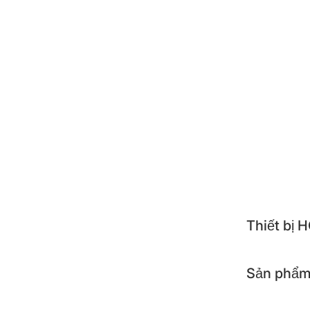
ZOJI
POO
NEST
ALTE
TOSH
APOL
KOCH
Thiết bị
Sản phẩm