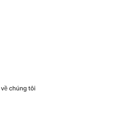
ức
thức món ăn
ử dụng & Hướng dẫn sử dụng
ỏi thường gặp
 về chúng tôi
thiệu về BEPNHATOI
mua sản phẩm BEPNHATOI
 hệ BEPNHATOI