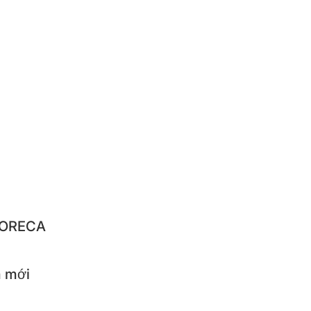
RUSHI
NGNYUN
IQUE
NBACH
IBA
LO
STAR
 HORECA
 mới