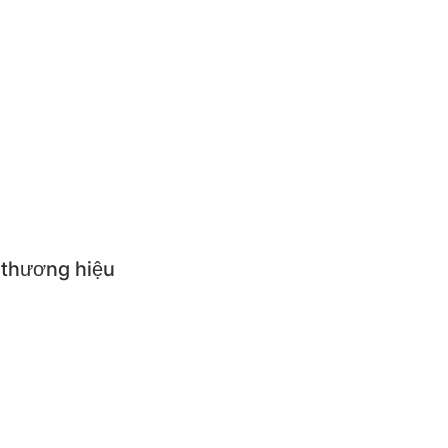
en cơm
ựng thức ăn giữ nhiệt
ăn trẻ em
p suất
i nhà bếp
 thương hiệu
NGS
R QUEEN
R