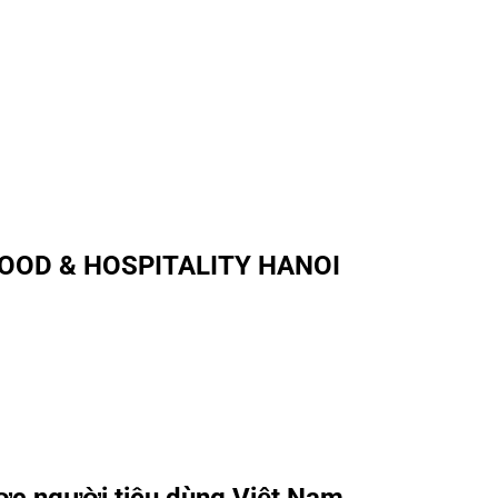
 FOOD & HOSPITALITY HANOI
c người tiêu dùng Việt Nam