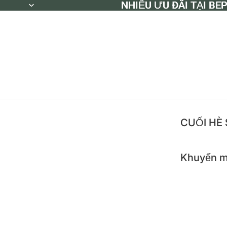
NHIỀU ƯU ĐÃI TẠI BE
NHIỀU ƯU ĐÃI TẠI BE
CUỐI HÈ
Khuyến m
Khuyế
Flash