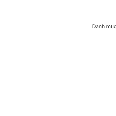
Flash
Danh mục
Tất c
Dụng 
Dụng 
Phụ k
SẢN PH
Nồi c
Bình 