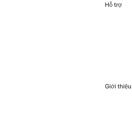
Hỗ trợ
Tin t
Công 
Mẹo s
Câu h
Giới thiệu
Giới 
Nơi 
Liên