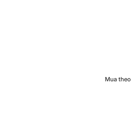
Cà m
Hộp đ
Khay 
Nồi á
Bộ nồ
Mua theo
KUVI
TIGE
TIGE