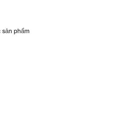
 Sale [20-22h]
 sản phẩm
ả sản phẩm
cụ ăn uống cho bé
cụ nhà bếp
iện
ẨM CÓ ĐIỆN
ơm điện
Máy làm sữa chua và p
thủy điện
Bếp điện