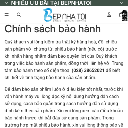
NHIỀU ƯU ĐÃI TẠI BEPNHATOI
NHIỀU ƯU ĐÃI TẠI BEPNHATOI
TỔN
MẶT
HÀN
TRON
GIỎ
Chính sách bảo hành
HÀNG
0
Quý khách vui lòng kiểm tra thật kỹ hàng hoá, đối chiếu
sản phẩm với chứng từ, phiếu bảo hành (nếu có) trước
khi nhận hàng nhằm đảm bảo quyền lợi của Quý khách
trong việc bảo hành sản phẩm, đồng thời liên hệ với Trung
tâm bảo hành theo số điện thoại
(028) 38652021
để biết
chi tiết về tình trạng bảo hành của sản phẩm.
Để đảm bảo sản phẩm luôn ở điều kiện tốt nhất, trước khi
vận hành máy vui lòng đọc kỹ nội dung hướng dẫn cách
sử dụng, cách bảo quản trong sách hướng dẫn sử dụng
đính kèm theo sản phẩm. Xin vui lòng xem các điều khoản
bảo hành trước khi bắt đầu sử dụng sản phẩm. Trong
trường hợp mất phiếu bảo hành, xin vui lòng thông báo về