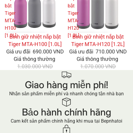
bật
bật
Tiger
Tiger
MTA-
MTA-
H100
H120
[1.0L]
[1.2L]
GIẢM GIÁ
Bình giữ nhiệt nắp bật
GIẢM GIÁ
Bình giữ nhiệt nắp bật
Tiger MTA-H100 [1.0L]
Tiger MTA-H120 [1.2L]
Giá ưu đãi
690.000 VND
Giá ưu đãi
710.000 VND
Giá thông thường
Giá thông thường
1.030.000 VND
1.070.000 VND
Giao hàng miễn phí!
Nhận sản phẩm miễn phí và nhanh chóng tận nhà bạn
Bảo hành chính hãng
Cam kết sản phẩm chính hãng khi mua tại Bepnhatoi