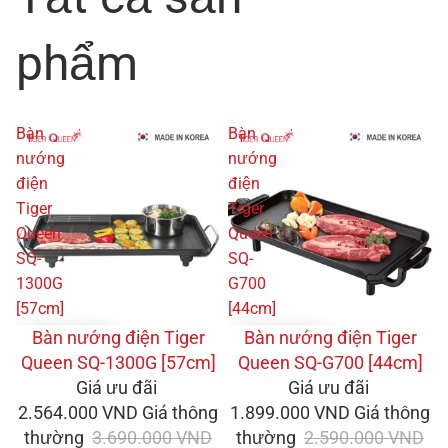
phẩm
Bàn
Bàn
nướng
nướng
điện
điện
Tiger
Tiger
Queen
Queen
SQ-
SQ-
1300G
G700
[57cm]
[44cm]
GIẢM GIÁ
Bàn nướng điện Tiger
GIẢM GIÁ
Bàn nướng điện Tiger
Queen SQ-1300G [57cm]
Queen SQ-G700 [44cm]
Giá ưu đãi
Giá ưu đãi
2.564.000 VND
Giá thông
1.899.000 VND
Giá thông
thường
3.690.000 VND
thường
2.590.000 VND