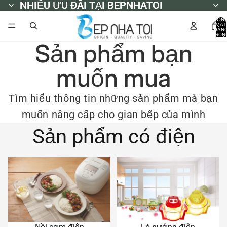
NHIỀU ƯU ĐÃI TẠI BEPNHATOI
NHIỀU ƯU ĐÃI TẠI BEPNHATOI
TỔN
MẶT
HÀN
TRON
GIỎ
Sản phẩm bạn
HÀNG
0
muốn mua
Tìm hiểu thông tin những sản phẩm mà bạn
muốn nâng cấp cho gian bếp của mình
Sản phẩm có điện
Nồi cơm điện
Lò nướng điện