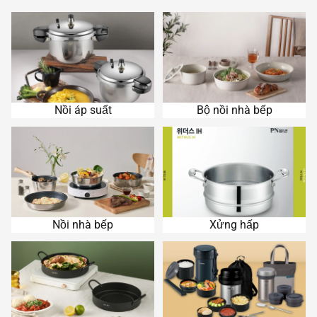
Nồi áp suất
Bộ nồi nhà bếp
Nồi áp suất
Bộ nồi nhà bếp
Nồi nhà bếp
Xửng hấp
Nồi nhà bếp
Xửng hấp
Chảo chống dính
Cà men cơm