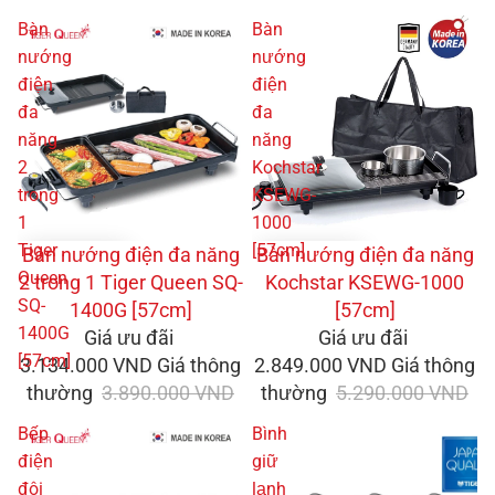
Bàn
Bàn
nướng
nướng
điện
điện
đa
đa
năng
năng
2
Kochstar
trong
KSEWG-
1
1000
Tiger
[57cm]
GIẢM GIÁ
Bàn nướng điện đa năng
GIẢM GIÁ
Bàn nướng điện đa năng
Queen
2 trong 1 Tiger Queen SQ-
Kochstar KSEWG-1000
SQ-
1400G [57cm]
[57cm]
1400G
Giá ưu đãi
Giá ưu đãi
[57cm]
3.134.000 VND
Giá thông
2.849.000 VND
Giá thông
thường
3.890.000 VND
thường
5.290.000 VND
Bếp
Bình
điện
giữ
đôi
lạnh