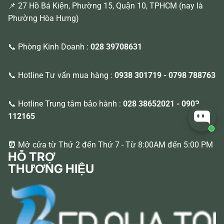
📌 27 Hồ Bá Kiện, Phường 15, Quận 10, TPHCM (nay là
Phường Hòa Hưng)
📞 Phòng Kinh Doanh :
028 39708631
📞 Hotline Tư vấn mua hàng :
0938 301719
-
0798 788763
📞 Hotline Trung tâm bảo hành :
028 38652021
-
0903
112165
⏰
Mở cửa từ Thứ 2 đến Thứ 7 - Từ 8:00AM đến 5:00 PM
HỖ TRỢ
THƯƠNG HIỆU