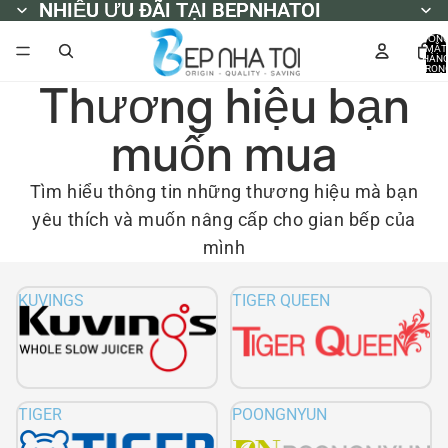
NHIỀU ƯU ĐÃI TẠI BEPNHATOI
NHIỀU ƯU ĐÃI TẠI BEPNHATOI
TỔN
MẶT
HÀN
TRON
GIỎ
Thương hiệu bạn
HÀNG
0
muốn mua
Tìm hiểu thông tin những thương hiệu mà bạn
yêu thích và muốn nâng cấp cho gian bếp của
mình
KUVINGS
TIGER QUEEN
TIGER
POONGNYUN