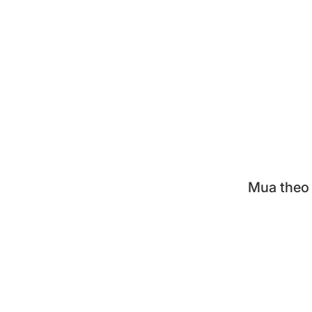
Cà m
Hộp đ
Khay 
Nồi á
Bộ nồ
Mua theo
KUVI
TIGE
TIGE