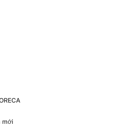
RUSHI
NGNYUN
IQUE
NBACH
IBA
LO
STAR
 HORECA
 mới