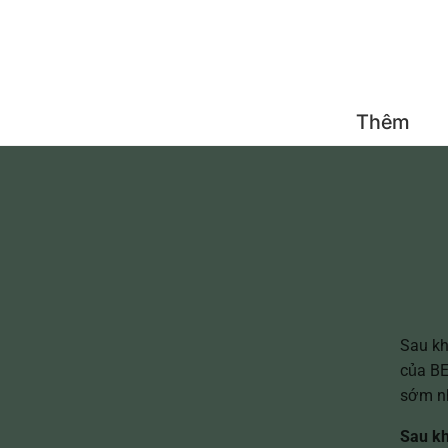
Đăng 
Thêm
Sau kh
của BE
sớm nh
Sau kh