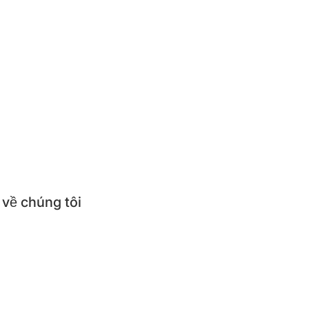
ức
thức món ăn
ử dụng & Hướng dẫn sử dụng
ỏi thường gặp
 về chúng tôi
thiệu về BEPNHATOI
mua sản phẩm BEPNHATOI
 hệ BEPNHATOI