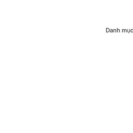
Flash
Danh mục
Tất c
Dụng 
Dụng 
Phụ k
SẢN PH
Nồi c
Bình 