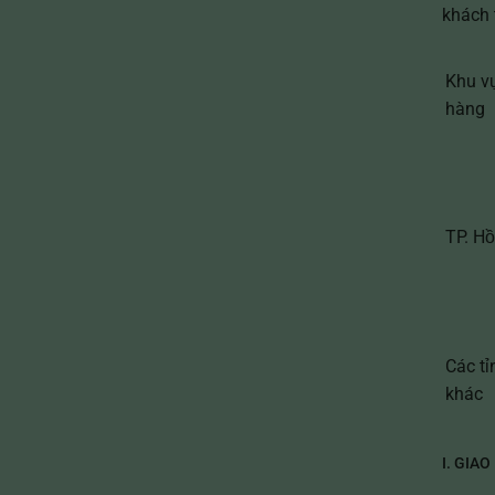
khách 
Khu v
hàng
TP. Hồ
Các tỉ
khác
I. GIA