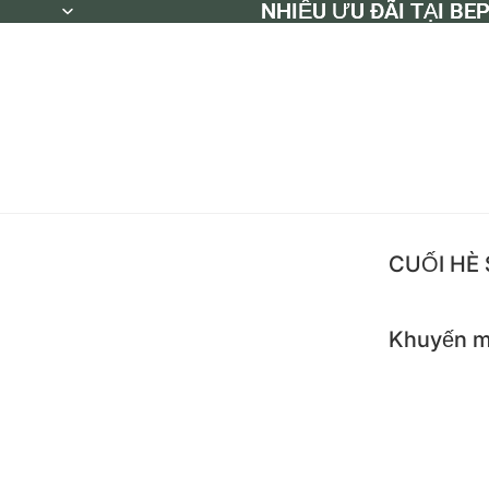
NHIỀU ƯU ĐÃI TẠI BE
NHIỀU ƯU ĐÃI TẠI BE
CUỐI HÈ
Khuyến m
Khuyế
Flash