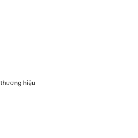
en cơm
ựng thức ăn giữ nhiệt
ăn trẻ em
p suất
i nhà bếp
 thương hiệu
NGS
R QUEEN
R