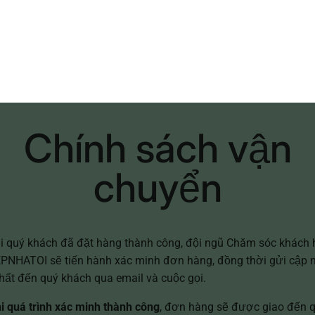
ký theo dõi BEPNHATOI
Chính sách vận
chuyển
i quý khách đã đặt hàng thành công, đội ngũ Chăm sóc khách
PNHATOI sẽ tiến hành xác minh đơn hàng, đồng thời gửi cập 
ất đến quý khách qua email và cuộc gọi.
i quá trình xác minh thành công
, đơn hàng sẽ được giao đến 