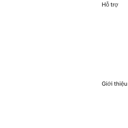
Hỗ trợ
Tin t
Công 
Mẹo s
Câu h
Giới thiệu
Giới 
Nơi 
Liên