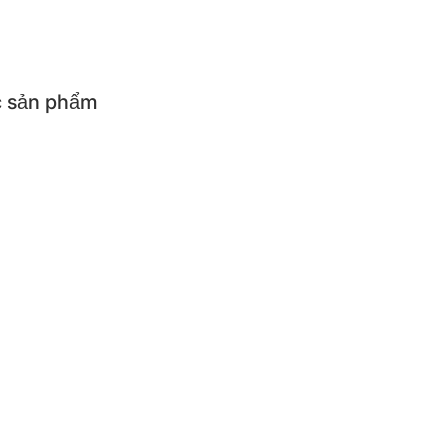
 Sale [20-22h]
 sản phẩm
ả sản phẩm
cụ ăn uống cho bé
cụ nhà bếp
iện
ẨM CÓ ĐIỆN
ơm điện
Máy làm sữa chua và p
thủy điện
Bếp điện