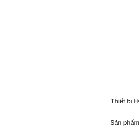
ZOJI
POO
NEST
ALTE
TOSH
APOL
KOCH
Thiết bị
Sản phẩm