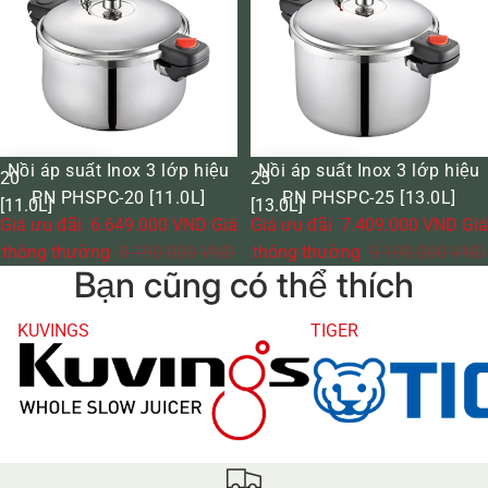
Inox
Inox
3
3
lớp
lớp
hiệu
hiệu
PN
PN
PHSPC-
PHSPC-
GIẢM GIÁ
GIẢM GIÁ
Nồi áp suất Inox 3 lớp hiệu
Nồi áp suất Inox 3 lớp hiệu
20
25
PN PHSPC-20 [11.0L]
PN PHSPC-25 [13.0L]
[11.0L]
[13.0L]
Giá ưu đãi
6.649.000 VND
Giá
Giá ưu đãi
7.409.000 VND
Giá
thông thường
8.190.000 VND
thông thường
9.190.000 VND
Bạn cũng có thể thích
KUVINGS
TIGER