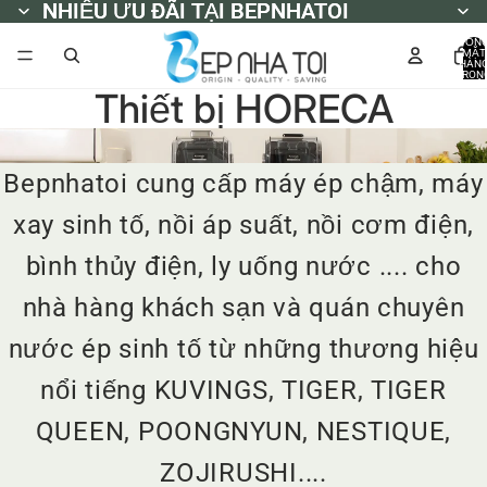
NHIỀU ƯU ĐÃI TẠI BEPNHATOI
NHIỀU ƯU ĐÃI TẠI BEPNHATOI
TỔN
MẶT
HÀN
TRON
GIỎ
Thiết bị HORECA
HÀNG
0
Thiết bị HORECA
Bepnhatoi cung cấp máy ép chậm, máy
xay sinh tố, nồi áp suất, nồi cơm điện,
bình thủy điện, ly uống nước .... cho
nhà hàng khách sạn và quán chuyên
nước ép sinh tố từ những thương hiệu
nổi tiếng KUVINGS, TIGER, TIGER
QUEEN, POONGNYUN, NESTIQUE,
ZOJIRUSHI....