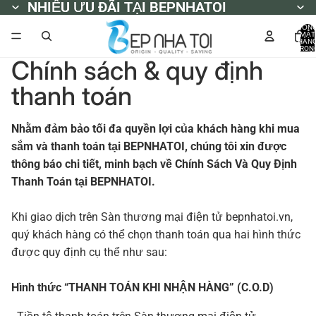
NHIỀU ƯU ĐÃI TẠI BEPNHATOI
NHIỀU ƯU ĐÃI TẠI BEPNHATOI
TỔN
MẶT
HÀN
TRON
GIỎ
Chính sách & quy định
HÀNG
0
thanh toán
Nhằm đảm bảo tối đa quyền lợi của khách hàng khi mua
sắm và thanh toán tại BEPNHATOI, chúng tôi xin được
thông báo chi tiết, minh bạch về Chính Sách Và Quy Định
Thanh Toán tại BEPNHATOI.
Khi giao dịch trên Sàn thương mại điện tử bepnhatoi.vn,
quý khách hàng có thể chọn thanh toán qua hai hình thức
được quy định cụ thể như sau:
Hình thức “THANH TOÁN KHI NHẬN HÀNG” (C.O.D)