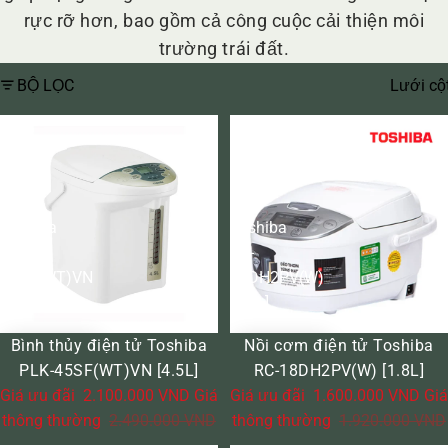
rực rỡ hơn, bao gồm cả công cuộc cải thiện môi
trường trái đất.
BỘ LỌC
Lưới cộ
Bình
Nồi
thủy
cơm
điện
điện
tử
tử
Toshiba
Toshiba
PLK-
RC-
45SF(WT)VN
18DH2PV(W)
[4.5L]
[1.8L]
GIẢM GIÁ
GIẢM GIÁ
Bình thủy điện tử Toshiba
Nồi cơm điện tử Toshiba
PLK-45SF(WT)VN [4.5L]
RC-18DH2PV(W) [1.8L]
Giá ưu đãi
2.100.000 VND
Giá
Giá ưu đãi
1.600.000 VND
Giá
thông thường
2.490.000 VND
thông thường
1.920.000 VND