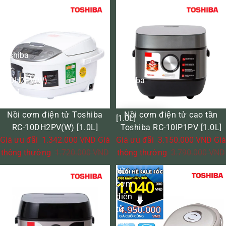
Nồi
Nồi
cơm
cơm
điện
điện
tử
tử
Toshiba
cao
RC-
tần
10DH2PV(W)
Toshiba
[1.0L]
RC-
10IP1PV
ĐÃ BÁN HẾT
GIẢM GIÁ
Nồi cơm điện tử Toshiba
Nồi cơm điện tử cao tần
[1.0L]
RC-10DH2PV(W) [1.0L]
Toshiba RC-10IP1PV [1.0L]
Giá ưu đãi
1.342.000 VND
Giá
Giá ưu đãi
3.150.000 VND
Giá
thông thường
1.720.000 VND
thông thường
3.790.000 VND
Nồi
Nồi
cơm
cơm
điện
điện
tử
tử
cao
cao