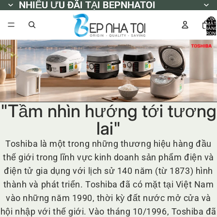
NHIỀU ƯU ĐÃI TẠI BEPNHATOI
NHIỀU ƯU ĐÃI TẠI BEPNHATOI
TỔN
MẶT
HÀN
TRON
GIỎ
HÀNG
0
"Tầm nhìn hướng tới tương
lai"
Toshiba là một trong những thương hiệu hàng đầu
thế giới trong lĩnh vực kinh doanh sản phẩm điện và
điện tử gia dụng với lịch sử 140 năm (từ 1873) hình
thành và phát triển. Toshiba đã có mặt tại Việt Nam
vào những năm 1990, thời kỳ đất nước mở cửa và
hội nhập với thế giới. Vào tháng 10/1996, Toshiba đã