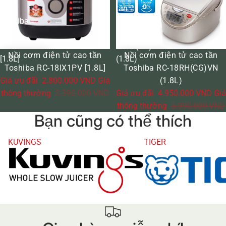
tần
tần
Toshiba
Toshiba
RC-
RC-
18IX1PV
18RH(CG)VN
GIẢM GIÁ
GIẢM GIÁ
Nồi cơm điện tử cao tần
Nồi cơm điện tử cao tần
[1.8L]
(1.8L)
Toshiba RC-18IX1PV [1.8L]
Toshiba RC-18RH(CG)VN
Giá ưu đãi
2.800.000 VND
Giá
(1.8L)
thông thường
3.390.000 VND
Giá ưu đãi
4.950.000 VND
Giá
thông thường
5.990.000 VND
Bạn cũng có thể thích
KUVINGS
TIGER