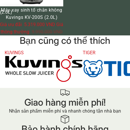
200S
GIẢM GIÁ
Máy xay sinh tố chân không
(2.0L)
Kuvings KV-200S (2.0L)
Giá ưu đãi
5.319.000 VND
Giá
thông thường
9.990.000 VND
Bạn cũng có thể thích
KUVINGS
TIGER
Giao hàng miễn phí!
Nhận sản phẩm miễn phí và nhanh chóng tận nhà bạn
Bảo hành chính hãng