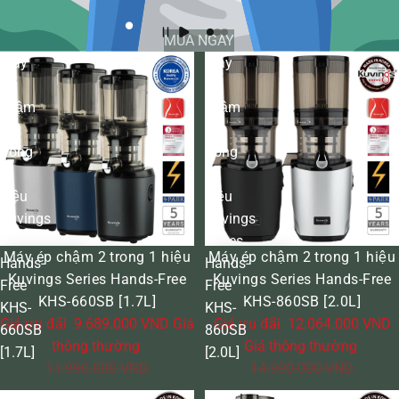
MUA NGAY
Máy
Máy
ép
ép
chậm
chậm
2
2
trong
trong
1
1
hiệu
hiệu
Kuvings
Kuvings
Series
Series
GIẢM GIÁ
GIẢM GIÁ
Máy ép chậm 2 trong 1 hiệu
Máy ép chậm 2 trong 1 hiệu
Hands-
Hands-
Kuvings Series Hands-Free
Kuvings Series Hands-Free
Free
Free
KHS-660SB [1.7L]
KHS-860SB [2.0L]
KHS-
KHS-
Giá ưu đãi
9.689.000 VND
Giá
Giá ưu đãi
12.064.000 VND
660SB
860SB
thông thường
Giá thông thường
[1.7L]
[2.0L]
11.990.000 VND
14.990.000 VND