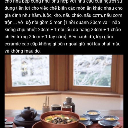
cho nhà bếp cũng như phù hợp với nhu cầu của người sử
dụng tiện lợi cho việc chế biến các món ăn khác nhau cho
gia đình như hầm, luộc, kho, nấu cháo, nấu cơm, nấu cơm
trộn…. với bộ nồi gồm 5 món [1 nồi quánh 20cm và 1 nắp
kiếng chịu nhiệt 20cm + 1 nồi lẩu đa năng 28cm + 1 chảo
chiên trứng 20cm + 1 tay cầm]. Bên cạnh đó, lớp gốm
ceramic cao cấp không gỉ bên ngoài giữ nồi lâu phai màu
và không mau dơ.