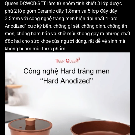
Queen DCWCB-SET làm từ nhôm tinh khiết 3 lớp được
phủ 2 lớp gốm Ceramic dầy 1.8mm và 5 lớp đáy dày
3.5mm với công nghệ tráng men hiện đại nhất “Hard
Anodized” cực kỳ bền, chống gỉ sét, chống dính, chống ăn
mòn, chống bám bẩn và khử mùi không gây ra những chất
độc hại cho sức khỏe của người dùng, rất dễ vệ sinh mà
không bị ám mùi thực phẩm.