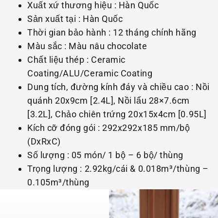
Xuất xứ thương hiệu : Hàn Quốc
Sản xuất tại : Hàn Quốc
Thời gian bảo hành : 12 tháng chính hãng
Màu sắc : Màu nâu chocolate
Chất liệu thép : Ceramic
Coating/ALU/Ceramic Coating
Dung tích, đường kính đáy và chiều cao : Nồi
quánh 20x9cm [2.4L], Nồi lẩu 28×7.6cm
[3.2L], Chảo chiên trứng 20x15x4cm [0.95L]
Kích cỡ đóng gói : 292x292x185 mm/bộ
(DxRxC)
Số lượng : 05 món/ 1 bộ – 6 bộ/ thùng
Trọng lượng : 2.92kg/cái & 0.018m³/thùng –
0.105m³/thùng