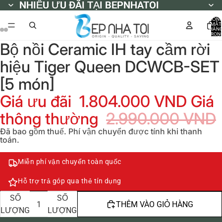
NHIỀU ƯU ĐÃI TẠI BEPNHATOI
NHIỀU ƯU ĐÃI TẠI BEPNHATOI
TỔN
MẶT
HÀN
TRON
GIỎ
Bộ nồi Ceramic IH tay cầm rời
HÀNG
0
hiệu Tiger Queen DCWCB-SET
[5 món]
Giá ưu đãi
1.804.000 VND
Giá
thông thường
2.990.000 VND
Đã bao gồm thuế. Phí vận chuyển được tính khi thanh
toán.
Miễn phí vận chuyển toàn quốc
Hỗ trợ trả góp qua thẻ tín dụng
GIẢM
TĂNG
SỐ
SỐ
THÊM VÀO GIỎ HÀNG
LƯỢNG
LƯỢNG