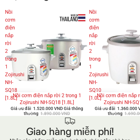
Nồi
Nồi
cơm
cơm
điện
điện
nắp
nắp
rời
rời
2
2
trong
trong
1
1
Zojirushi
Zojirushi
NH-
NH-
SQ18
SQ10
Nồi cơm điện nắp rời 2 trong 1
Nồi cơm điện nắp r
GIẢM GIÁ
GIẢM GIÁ
[1.8L]
[1.0L]
Zojirushi NH-SQ18 [1.8L]
Zojirushi NH-SQ
Giá ưu đãi
1.520.000 VND
Giá thông
Giá ưu đãi
1.360.000
thường
1.890.000 VND
thường
1.690.
Giao hàng miễn phí!