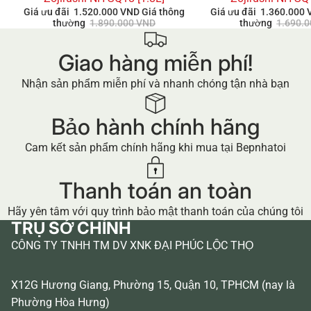
Giá ưu đãi
1.520.000 VND
Giá thông
Giá ưu đãi
1.360.000
thường
1.890.000 VND
thường
1.690.
Giao hàng miễn phí!
Nhận sản phẩm miễn phí và nhanh chóng tận nhà bạn
Bảo hành chính hãng
Cam kết sản phẩm chính hãng khi mua tại Bepnhatoi
Thanh toán an toàn
Hãy yên tâm với quy trình bảo mật thanh toán của chúng tôi
TRỤ SỞ CHÍNH
CÔNG TY TNHH TM DV XNK ĐẠI PHÚC LỘC THỌ
X12G Hương Giang, Phường 15, Quận 10, TPHCM (nay là
Phường Hòa Hưng)