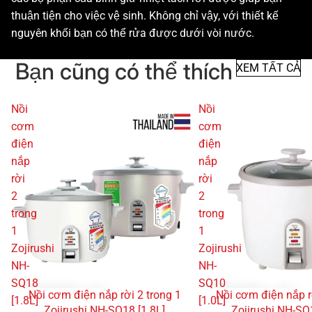
thuận tiện cho việc vệ sinh. Không chỉ vậy, với thiết kế
nguyên khối bạn có thể rửa được dưới vòi nước.
Bạn cũng có thể thích
XEM TẤT CẢ
Nồi
Nồi
cơm
cơm
điện
điện
nắp
nắp
rời
rời
2
2
trong
trong
1
1
Zojirushi
Zojirushi
NH-
NH-
SQ18
SQ10
Nồi cơm điện nắp rời 2 trong 1
Nồi cơm điện nắp r
GIẢM GIÁ
GIẢM GIÁ
[1.8L]
[1.0L]
Zojirushi NH-SQ18 [1.8L]
Zojirushi NH-SQ