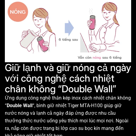
Giữ lạnh và giữ nóng cả ngày
với công nghệ cách nhiệt
chân không “Double Wall”
Ứng dụng công nghệ thân kép inox cách nhiệt chân không
“
Double Wall
“, bình giữ nhiệt Tiger MTA-H100 giúp giữ
nước nóng và lạnh cả ngày đáp ứng được nhu cầu
thưởng thức nước uống yêu thích mọi lúc mọi nơi. Ngoài
ra, nắp còn được trang bị lớp cao su bọc kín mang đến
khả năng giữ nhiệt tốt hơn.