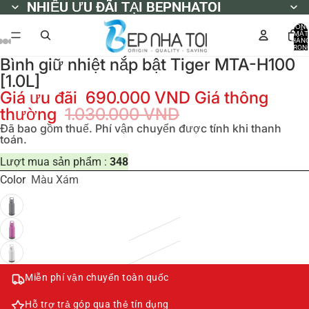
NHIỀU ƯU ĐÃI TẠI BEPNHATOI
NHIỀU ƯU ĐÃI TẠI BEPNHATOI
TỔN
MẶT
HÀN
TRON
GIỎ
Bình giữ nhiệt nắp bật Tiger MTA-H100
HÀNG
0
[1.0L]
Giá ưu đãi
690.000 VND
Giá thông
thường
1.030.000 VND
Đã bao gồm thuế. Phí vận chuyển được tính khi thanh
toán.
Lượt mua sản phẩm :
348
Color
Màu Xám
Miễn phí vận chuyển toàn quốc
Hỗ trợ trả góp qua thẻ tín dụng