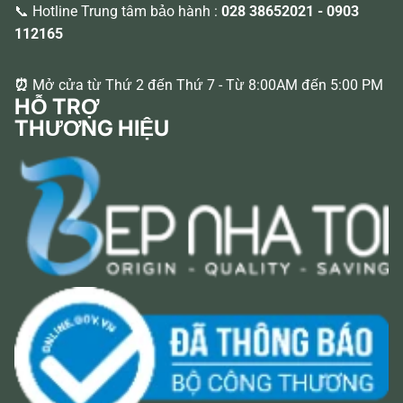
📞 Hotline Trung tâm bảo hành :
028 38652021
-
0903
112165
⏰
Mở cửa từ Thứ 2 đến Thứ 7 - Từ 8:00AM đến 5:00 PM
HỖ TRỢ
THƯƠNG HIỆU