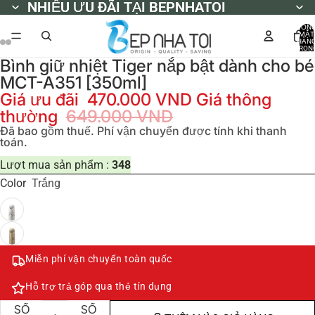
NHIỀU ƯU ĐÃI TẠI BEPNHATOI
NHIỀU ƯU ĐÃI TẠI BEPNHATOI
TỔN
MẶT
HÀN
TRON
GIỎ
Bình giữ nhiệt Tiger nắp bật dành cho bé
HÀNG
0
MCT-A351 [350ml]
Giá ưu đãi
470.000 VND
Giá thông
thường
649.000 VND
Đã bao gồm thuế. Phí vận chuyển được tính khi thanh
toán.
Lượt mua sản phẩm :
348
Color
Trắng
Miễn phí vận chuyển toàn quốc
Hỗ trợ trả góp qua thẻ tín dụng
GIẢM
TĂNG
SỐ
SỐ