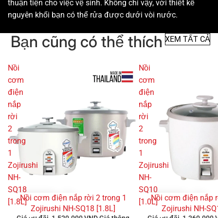
thuận tiện cho việc vệ sinh. Không chỉ vậy, với thiết kế
nguyên khối bạn có thể rửa được dưới vòi nước.
Bạn cũng có thể thích
XEM TẤT CẢ
Nồi
Nồi
cơm
cơm
điện
điện
nắp
nắp
rời
rời
2
2
trong
trong
1
1
Zojirushi
Zojirushi
NH-
NH-
SQ18
SQ10
Nồi cơm điện nắp rời 2 trong 1
Nồi cơm điện nắp r
GIẢM GIÁ
GIẢM GIÁ
[1.8L]
[1.0L]
Zojirushi NH-SQ18 [1.8L]
Zojirushi NH-SQ
Giá ưu đãi
1.520.000 VND
Giá thông
Giá ưu đãi
1.360.000