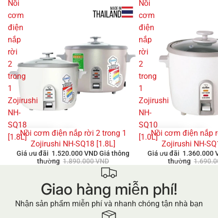
Nồi
Nồi
cơm
cơm
điện
điện
nắp
nắp
rời
rời
2
2
trong
trong
1
1
Zojirushi
Zojirushi
NH-
NH-
SQ18
SQ10
Nồi cơm điện nắp rời 2 trong 1
Nồi cơm điện nắp r
GIẢM GIÁ
GIẢM GIÁ
[1.8L]
[1.0L]
Zojirushi NH-SQ18 [1.8L]
Zojirushi NH-SQ
Giá ưu đãi
1.520.000 VND
Giá thông
Giá ưu đãi
1.360.000
thường
1.890.000 VND
thường
1.690.
Giao hàng miễn phí!
Nhận sản phẩm miễn phí và nhanh chóng tận nhà bạn