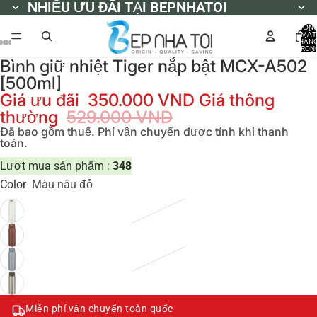
NHIỀU ƯU ĐÃI TẠI BEPNHATOI
NHIỀU ƯU ĐÃI TẠI BEPNHATOI
TỔN
MẶT
HÀN
TRON
GIỎ
Bình giữ nhiệt Tiger nắp bật MCX-A502
HÀNG
0
[500ml]
Giá ưu đãi
350.000 VND
Giá thông
thường
529.000 VND
Đã bao gồm thuế. Phí vận chuyển được tính khi thanh
toán.
Lượt mua sản phẩm :
348
Color
Màu nâu đỏ
Miễn phí vận chuyển toàn quốc