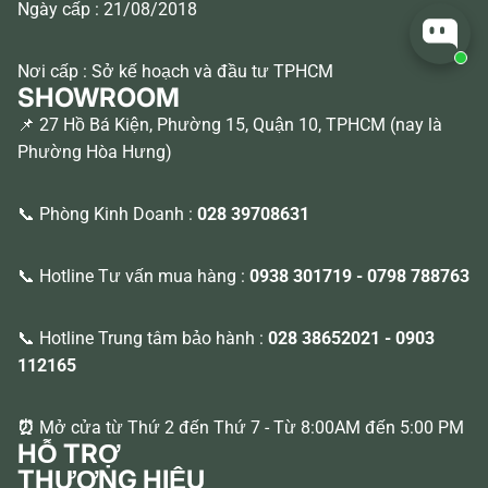
Ngày cấp : 21/08/2018
Nơi cấp : Sở kế hoạch và đầu tư TPHCM
SHOWROOM
📌 27 Hồ Bá Kiện, Phường 15, Quận 10, TPHCM (nay là
Phường Hòa Hưng)
📞 Phòng Kinh Doanh :
028 39708631
📞 Hotline Tư vấn mua hàng :
0938 301719
-
0798 788763
📞 Hotline Trung tâm bảo hành :
028 38652021
-
0903
112165
⏰
Mở cửa từ Thứ 2 đến Thứ 7 - Từ 8:00AM đến 5:00 PM
HỖ TRỢ
THƯƠNG HIỆU