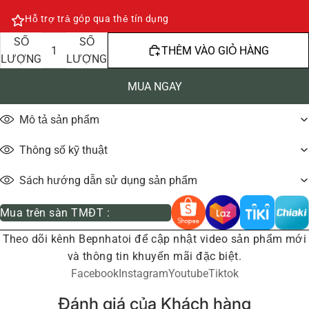
Hỗ trợ trả góp qua thẻ tín dụng
GIẢM
TĂNG
SỐ
SỐ
THÊM VÀO GIỎ HÀNG
LƯỢNG
LƯỢNG
MUA NGAY
Mô tả sản phẩm
Thông số kỹ thuật
Sách hướng dẫn sử dụng sản phẩm
Mua trên sàn TMĐT :
Theo dõi kênh Bepnhatoi để cập nhật video sản phẩm mới
và thông tin khuyến mãi đặc biệt.
Facebook
Instagram
Youtube
Tiktok
Đánh giá của Khách hàng