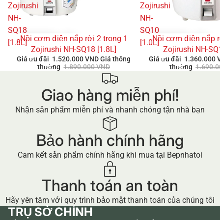
Zojirushi
Zojirushi
NH-
NH-
SQ18
SQ10
Nồi cơm điện nắp rời 2 trong 1
Nồi cơm điện nắp r
GIẢM GIÁ
GIẢM GIÁ
[1.8L]
[1.0L]
Zojirushi NH-SQ18 [1.8L]
Zojirushi NH-SQ
Giá ưu đãi
1.520.000 VND
Giá thông
Giá ưu đãi
1.360.000
thường
1.890.000 VND
thường
1.690.
Giao hàng miễn phí!
Nhận sản phẩm miễn phí và nhanh chóng tận nhà bạn
Bảo hành chính hãng
Cam kết sản phẩm chính hãng khi mua tại Bepnhatoi
Thanh toán an toàn
Hãy yên tâm với quy trình bảo mật thanh toán của chúng tôi
TRỤ SỞ CHÍNH