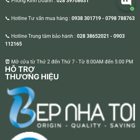
📞 Phòng Kinh Doanh :
028 39708631
📞 Hotline Tư vấn mua hàng :
0938 301719
-
0798 788763
📞 Hotline Trung tâm bảo hành :
028 38652021
-
0903
112165
⏰
Mở cửa từ Thứ 2 đến Thứ 7 - Từ 8:00AM đến 5:00 PM
HỖ TRỢ
THƯƠNG HIỆU