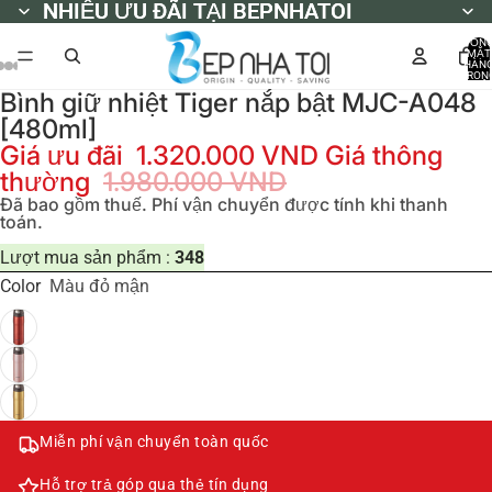
NHIỀU ƯU ĐÃI TẠI BEPNHATOI
NHIỀU ƯU ĐÃI TẠI BEPNHATOI
TỔN
MẶT
HÀN
TRON
GIỎ
Bình giữ nhiệt Tiger nắp bật MJC-A048
HÀNG
0
[480ml]
Giá ưu đãi
1.320.000 VND
Giá thông
thường
1.980.000 VND
Đã bao gồm thuế. Phí vận chuyển được tính khi thanh
toán.
Lượt mua sản phẩm :
348
Color
Màu đỏ mận
Miễn phí vận chuyển toàn quốc
Hỗ trợ trả góp qua thẻ tín dụng