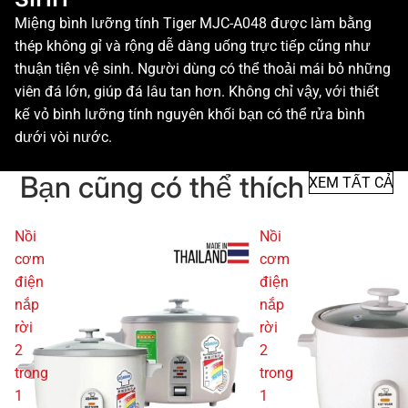
Miệng bình lưỡng tính Tiger MJC-A048 được làm bằng
thép không gỉ và rộng dễ dàng uống trực tiếp cũng như
thuận tiện vệ sinh. Người dùng có thể thoải mái bỏ những
viên đá lớn, giúp đá lâu tan hơn. Không chỉ vậy, với thiết
kế vỏ bình lưỡng tính nguyên khối bạn có thể rửa bình
dưới vòi nước.
Bạn cũng có thể thích
XEM TẤT CẢ
Nồi
Nồi
cơm
cơm
điện
điện
nắp
nắp
rời
rời
2
2
trong
trong
1
1