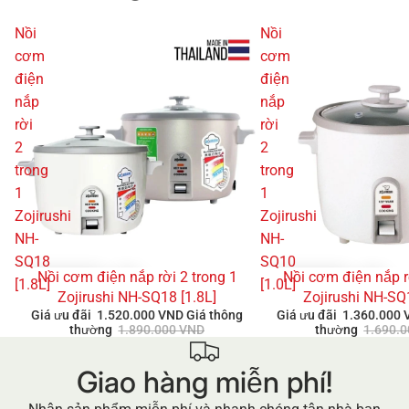
Nồi
Nồi
cơm
cơm
điện
điện
nắp
nắp
rời
rời
2
2
trong
trong
1
1
Zojirushi
Zojirushi
NH-
NH-
SQ18
SQ10
Nồi cơm điện nắp rời 2 trong 1
Nồi cơm điện nắp r
GIẢM GIÁ
GIẢM GIÁ
[1.8L]
[1.0L]
Zojirushi NH-SQ18 [1.8L]
Zojirushi NH-SQ
Giá ưu đãi
1.520.000 VND
Giá thông
Giá ưu đãi
1.360.000
thường
1.890.000 VND
thường
1.690.
Giao hàng miễn phí!