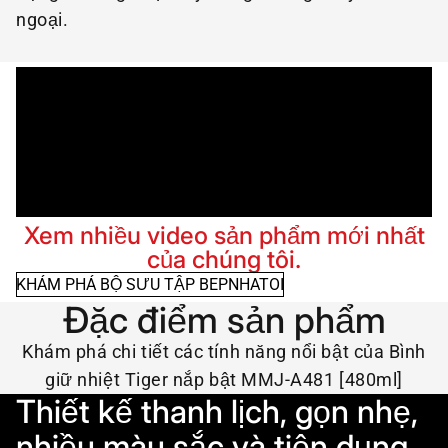
ngoại.
Xem nhiều video sản phẩm mới nhất
của chúng tôi.
KHÁM PHÁ BỘ SƯU TẬP BEPNHATOI
Đặc điểm sản phẩm
Khám phá chi tiết các tính năng nổi bật của Bình
giữ nhiệt Tiger nắp bật MMJ-A481 [480ml]
Thiết kế thanh lịch, gọn nhẹ,
nhiều màu sắc và tiện dụng