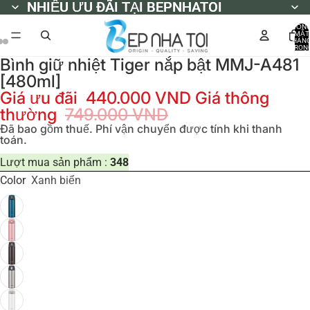
NHIỀU ƯU ĐÃI TẠI BEPNHATOI
NHIỀU ƯU ĐÃI TẠI BEPNHATOI
TỔN
MẶT
HÀN
TRON
GIỎ
Bình giữ nhiệt Tiger nắp bật MMJ-A481
HÀNG
0
[480ml]
Giá ưu đãi
440.000 VND
Giá thông
thường
749.000 VND
Đã bao gồm thuế. Phí vận chuyển được tính khi thanh
toán.
Lượt mua sản phẩm :
348
Color
Xanh biển