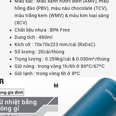
Màu sắc : Màu xanh nước biển (AMV), màu
hồng đào (PBV), màu nâu chocolate (TCV),
màu trắng kem (WMV) & màu kim loại sáng
(XCV)
Chất liệu nhựa : BPA Free
Dung tích : 480ml
Kích cỡ : 70x70x223 mm/cái (RxDxC)
Số lượng : 20cái/thùng
Trọng lượng : 0.259kg/cái & 0.030m³/thùng
Giữ nóng : trong vòng 1h/6h ở 86ºC/67ºC
Giữ lạnh : trong vòng 6h ở 8ºC