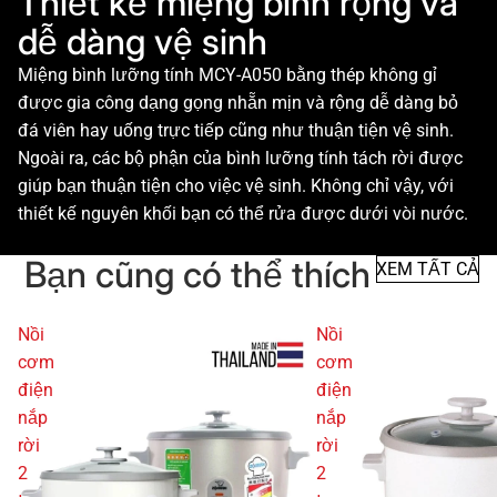
Thiết kế miệng bình rộng và
dễ dàng vệ sinh
Miệng bình lưỡng tính MCY-A050 bằng thép không gỉ
được gia công dạng gọng nhẵn mịn và rộng dễ dàng bỏ
đá viên hay uống trực tiếp cũng như thuận tiện vệ sinh.
Ngoài ra, các bộ phận của bình lưỡng tính tách rời được
giúp bạn thuận tiện cho việc vệ sinh. Không chỉ vậy, với
thiết kế nguyên khối bạn có thể rửa được dưới vòi nước.
Bạn cũng có thể thích
XEM TẤT CẢ
Nồi
Nồi
cơm
cơm
điện
điện
nắp
nắp
rời
rời
2
2