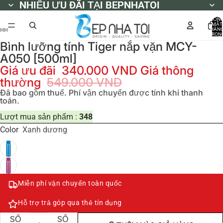
NHIỀU ƯU ĐÃI TẠI BEPNHATOI
NHIỀU ƯU ĐÃI TẠI BEPNHATOI
TỔN
MẶT
HÀN
TRON
GIỎ
Bình lưỡng tính Tiger nắp vặn MCY-
HÀNG
0
A050 [500ml]
Giá ưu đãi
340.000 VND
Giá thông
thường
549.000 VND
Đã bao gồm thuế. Phí vận chuyển được tính khi thanh
toán.
Lượt mua sản phẩm :
348
Color
Xanh dương
Miễn phí vận chuyển toàn quốc
Hỗ trợ trả góp qua thẻ tín dụng
GIẢM
TĂNG
SỐ
SỐ