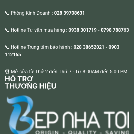
📞 Phòng Kinh Doanh :
028 39708631
📞 Hotline Tư vấn mua hàng :
0938 301719
-
0798 788763
📞 Hotline Trung tâm bảo hành :
028 38652021
-
0903
112165
⏰
Mở cửa từ Thứ 2 đến Thứ 7 - Từ 8:00AM đến 5:00 PM
HỖ TRỢ
THƯƠNG HIỆU