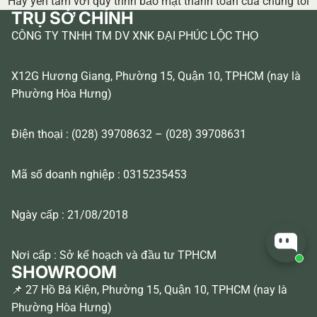
Hãy yên tâm với quy trình bảo mật thanh toán của chúng tôi
TRỤ SỞ CHÍNH
CÔNG TY TNHH TM DV XNK ĐẠI PHÚC LỘC THỌ
X12G Hương Giang, Phường 15, Quận 10, TPHCM (nay là
Phường Hòa Hưng)
Điện thoại : (028) 39708632 – (028) 39708631
Mã số doanh nghiệp : 0315235453
Ngày cấp : 21/08/2018
Nơi cấp : Sở kế hoạch và đầu tư TPHCM
SHOWROOM
📌 27 Hồ Bá Kiện, Phường 15, Quận 10, TPHCM (nay là
Phường Hòa Hưng)