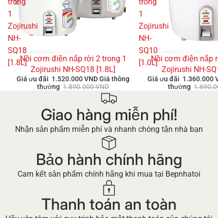
trong
trong
1
1
Zojirushi
Zojirushi
NH-
NH-
SQ18
SQ10
Nồi cơm điện nắp rời 2 trong 1
Nồi cơm điện nắp r
GIẢM GIÁ
GIẢM GIÁ
[1.8L]
[1.0L]
Zojirushi NH-SQ18 [1.8L]
Zojirushi NH-SQ
Giá ưu đãi
1.520.000 VND
Giá thông
Giá ưu đãi
1.360.000
thường
1.890.000 VND
thường
1.690.
Giao hàng miễn phí!
Nhận sản phẩm miễn phí và nhanh chóng tận nhà bạn
Bảo hành chính hãng
Cam kết sản phẩm chính hãng khi mua tại Bepnhatoi
Thanh toán an toàn