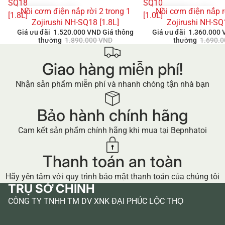
SQ18
SQ10
Nồi cơm điện nắp rời 2 trong 1
Nồi cơm điện nắp r
GIẢM GIÁ
GIẢM GIÁ
[1.8L]
[1.0L]
Zojirushi NH-SQ18 [1.8L]
Zojirushi NH-SQ
Giá ưu đãi
1.520.000 VND
Giá thông
Giá ưu đãi
1.360.000
thường
1.890.000 VND
thường
1.690.
Giao hàng miễn phí!
Nhận sản phẩm miễn phí và nhanh chóng tận nhà bạn
Bảo hành chính hãng
Cam kết sản phẩm chính hãng khi mua tại Bepnhatoi
Thanh toán an toàn
Hãy yên tâm với quy trình bảo mật thanh toán của chúng tôi
TRỤ SỞ CHÍNH
CÔNG TY TNHH TM DV XNK ĐẠI PHÚC LỘC THỌ