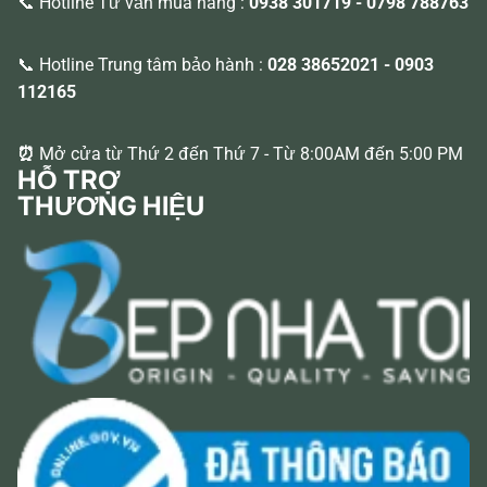
📞 Hotline Tư vấn mua hàng :
0938 301719
-
0798 788763
📞 Hotline Trung tâm bảo hành :
028 38652021
-
0903
112165
⏰
Mở cửa từ Thứ 2 đến Thứ 7 - Từ 8:00AM đến 5:00 PM
HỖ TRỢ
THƯƠNG HIỆU