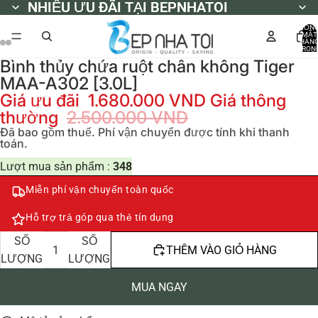
NHIỀU ƯU ĐÃI TẠI BEPNHATOI
NHIỀU ƯU ĐÃI TẠI BEPNHATOI
TỔN
MẶT
HÀN
TRON
GIỎ
Bình thủy chứa ruột chân không Tiger
HÀNG
0
MAA-A302 [3.0L]
Giá ưu đãi
1.680.000 VND
Giá thông
thường
2.500.000 VND
Đã bao gồm thuế. Phí vận chuyển được tính khi thanh
toán.
Lượt mua sản phẩm :
348
Miễn phí vận chuyển toàn quốc
Hỗ trợ trả góp qua thẻ tín dụng
GIẢM
TĂNG
SỐ
SỐ
THÊM VÀO GIỎ HÀNG
LƯỢNG
LƯỢNG
MUA NGAY