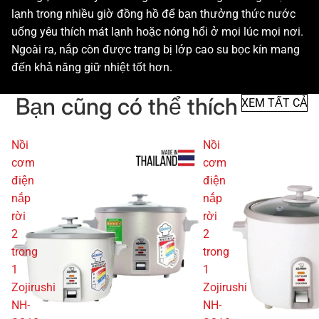
lạnh trong nhiều giờ đồng hồ để bạn thưởng thức nước
uống yêu thích mát lạnh hoặc nóng hổi ở mọi lúc mọi nơi.
Ngoài ra, nắp còn được trang bị lớp cao su bọc kín mang
đến khả năng giữ nhiệt tốt hơn.
Bạn cũng có thể thích
XEM TẤT CẢ
Nồi
Nồi
cơm
cơm
điện
điện
nắp
nắp
rời
rời
2
2
trong
trong
1
1
Zojirushi
Zojirushi
NH-
NH-