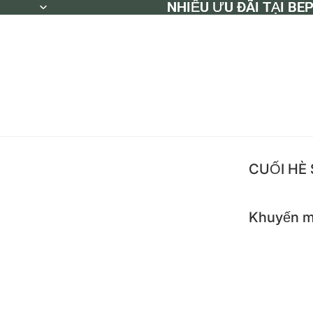
NHIỀU ƯU ĐÃI TẠI BE
NHIỀU ƯU ĐÃI TẠI BE
CUỐI HÈ
Khuyến m
Khuyế
Flash