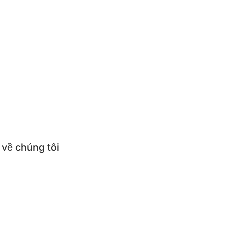
ức
thức món ăn
ử dụng & Hướng dẫn sử dụng
ỏi thường gặp
 về chúng tôi
thiệu về BEPNHATOI
mua sản phẩm BEPNHATOI
 hệ BEPNHATOI