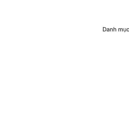
Flash
Danh mục
Tất c
Dụng 
Dụng 
Phụ k
SẢN PH
Nồi c
Bình 