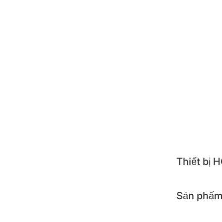
ZOJI
POO
NEST
ALTE
TOSH
APOL
KOCH
Thiết bị
Sản phẩm