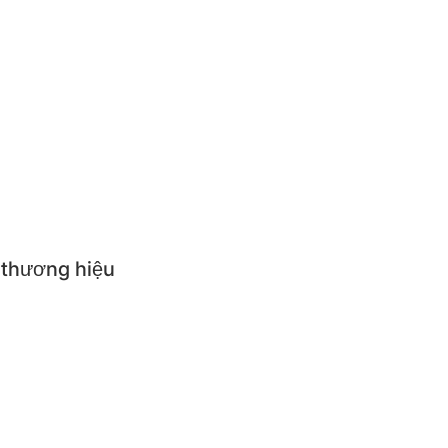
en cơm
ựng thức ăn giữ nhiệt
ăn trẻ em
p suất
i nhà bếp
 thương hiệu
NGS
R QUEEN
R