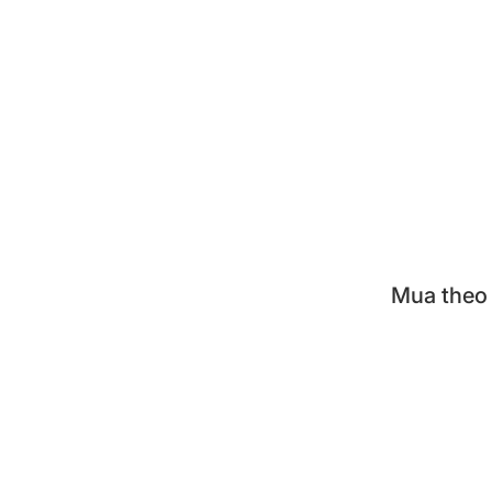
Cà m
Hộp đ
Khay 
Nồi á
Bộ nồ
Mua theo
KUVI
TIGE
TIGE