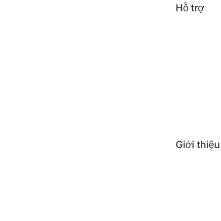
Hỗ trợ
Tin t
Công 
Mẹo s
Câu h
Giới thiệu
Giới 
Nơi 
Liên