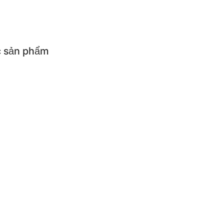
 Sale [20-22h]
 sản phẩm
ả sản phẩm
cụ ăn uống cho bé
cụ nhà bếp
iện
ẨM CÓ ĐIỆN
ơm điện
Máy làm sữa chua và p
thủy điện
Bếp điện