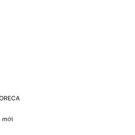
RUSHI
NGNYUN
IQUE
NBACH
IBA
LO
STAR
 HORECA
 mới