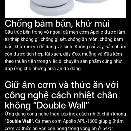
Chống bám bẩn, khử mùi
Cấu trúc bên trong vỏ ngoài cà men cơm Apollo được làm
từ thép không gỉ, chống gỉ sét, chống ăn mòn, chống bám
bẩn, khử mùi và dễ dàng vệ sinh. Không chỉ vậy, sản phẩm
còn được tích hợp túi xách, dây đeo, muỗng và đũa kèm
theo thuận tiện trong việc di chuyển sản phẩm cũng như
đáp ứng cho những bữa ăn đa dạng.
Giữ ấm cơm và thức ăn với
công nghệ cách nhiệt chân
không “Double Wall”
Ứng dụng công nghệ thân kép inox cách nhiệt chân không
“
Double Wall
“, Cà men cơm Apollo APL-1600 giúp giữ ấm
cơm và thức ăn vẫn còn nóng trong vòng 6h ở 64ºC.