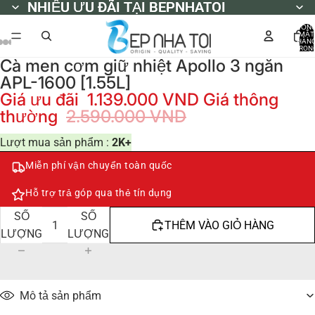
NHIỀU ƯU ĐÃI TẠI BEPNHATOI
NHIỀU ƯU ĐÃI TẠI BEPNHATOI
TỔN
MẶT
HÀN
TRON
GIỎ
Cà men cơm giữ nhiệt Apollo 3 ngăn
HÀNG
0
APL-1600 [1.55L]
Giá ưu đãi
1.139.000 VND
Giá thông
thường
2.590.000 VND
Lượt mua sản phẩm :
2K+
Miễn phí vận chuyển toàn quốc
Hỗ trợ trả góp qua thẻ tín dụng
GIẢM
TĂNG
SỐ
SỐ
THÊM VÀO GIỎ HÀNG
LƯỢNG
LƯỢNG
Mô tả sản phẩm