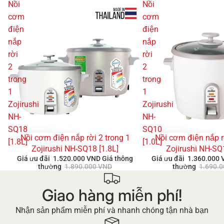
Nồi
Nồi
cơm
cơm
điện
điện
nắp
nắp
rời
rời
2
2
trong
trong
1
1
Zojirushi
Zojirushi
NH-
NH-
SQ18
SQ10
Nồi cơm điện nắp rời 2 trong 1
Nồi cơm điện nắp r
GIẢM GIÁ
GIẢM GIÁ
[1.8L]
[1.0L]
Zojirushi NH-SQ18 [1.8L]
Zojirushi NH-SQ
Giá ưu đãi
1.520.000 VND
Giá thông
Giá ưu đãi
1.360.000
thường
1.890.000 VND
thường
1.690.
Giao hàng miễn phí!
Nhận sản phẩm miễn phí và nhanh chóng tận nhà bạn