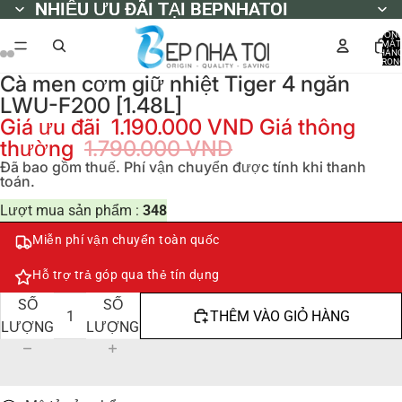
NHIỀU ƯU ĐÃI TẠI BEPNHATOI
NHIỀU ƯU ĐÃI TẠI BEPNHATOI
TỔN
MẶT
HÀN
TRON
GIỎ
Cà men cơm giữ nhiệt Tiger 4 ngăn
HÀNG
0
LWU-F200 [1.48L]
Giá ưu đãi
1.190.000 VND
Giá thông
thường
1.790.000 VND
Đã bao gồm thuế. Phí vận chuyển được tính khi thanh
toán.
Lượt mua sản phẩm :
348
Miễn phí vận chuyển toàn quốc
Hỗ trợ trả góp qua thẻ tín dụng
GIẢM
TĂNG
SỐ
SỐ
THÊM VÀO GIỎ HÀNG
LƯỢNG
LƯỢNG