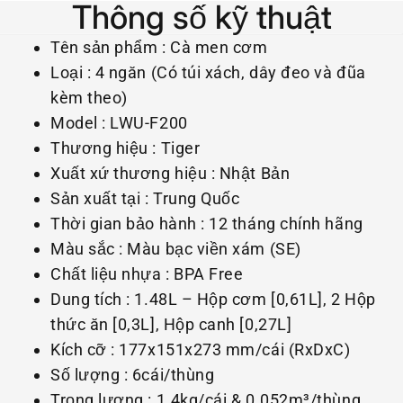
Thông số kỹ thuật
Tên sản phẩm : Cà men cơm
Loại : 4 ngăn (Có túi xách, dây đeo và đũa
kèm theo)
Model : LWU-F200
Thương hiệu : Tiger
Xuất xứ thương hiệu : Nhật Bản
Sản xuất tại : Trung Quốc
Thời gian bảo hành : 12 tháng chính hãng
Màu sắc : Màu bạc viền xám (SE)
Chất liệu nhựa : BPA Free
Dung tích : 1.48L – Hộp cơm [0,61L], 2 Hộp
thức ăn [0,3L], Hộp canh [0,27L]
Kích cỡ : 177x151x273 mm/cái (RxDxC)
Số lượng : 6cái/thùng
Trọng lượng : 1.4kg/cái & 0.052m³/thùng