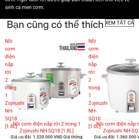
sinh cà men cơm.
Bạn cũng có thể thích
XEM TẤT CẢ
Nồi
Nồi
cơm
cơm
điện
điện
nắp
nắp
rời
rời
2
2
trong
trong
1
1
Zojirushi
Zojirushi
NH-
NH-
SQ18
SQ10
Nồi cơm điện nắp rời 2 trong 1
Nồi cơm điện nắp r
GIẢM GIÁ
GIẢM GIÁ
[1.8L]
[1.0L]
Zojirushi NH-SQ18 [1.8L]
Zojirushi NH-SQ
Giá ưu đãi
1.520.000 VND
Giá thông
Giá ưu đãi
1.360.000