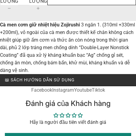
LƯỢNG
LƯỢNG
Cà men cơm giữ nhiệt hiệu Zojirushi
3 ngăn 1. (310ml +330ml
+200ml), vỏ ngoài của cà men được thiết kế chân không cách
nhiệt giúp giữ ấm cơm và thức ăn còn nóng trong thời gian
dài, phủ 2 lớp tráng men chống dính “Double-Layer Nonstick
Coating” đã qua xử lý kháng khuẩn bạc “Ag” chống gỉ sét,
chống ăn mòn, chống bám bẩn, khử mùi, kháng khuẩn và dễ
dàng vệ sinh.
📖 SÁCH HƯỚNG DẪN SỬ DỤNG
Facebook
Instagram
Youtube
Tiktok
Đánh giá của Khách hàng
Hãy là người đầu tiên viết đánh giá