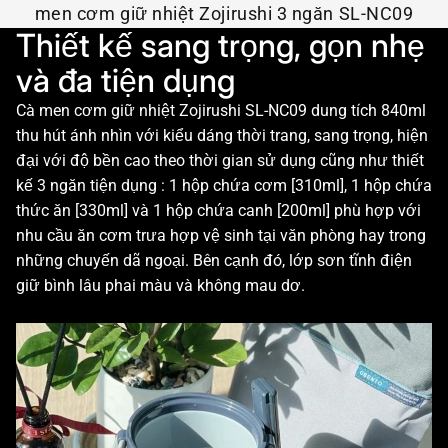
men cơm giữ nhiệt Zojirushi 3 ngăn SL-NC09
Thiết kế sang trọng, gọn nhẹ
và đa tiện dụng
Cà men cơm giữ nhiệt Zojirushi SL-NC09 dung tích 840ml
thu hút ánh nhìn với kiểu dáng thời trang, sang trọng, hiện
đại với độ bền cao theo thời gian sử dụng cũng như thiết
kế 3 ngăn tiện dụng : 1 hộp chứa cơm [310ml], 1 hộp chứa
thức ăn [330ml] và 1 hộp chứa canh [200ml] phù hợp với
nhu cầu ăn cơm trưa hợp vệ sinh tại văn phòng hay trong
những chuyến dã ngoại. Bên cạnh đó, lớp sơn tĩnh điện
giữ bình lâu phai màu và không mau dơ.