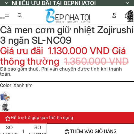
NHIỀU ƯU ĐÃI TẠI BEPNHATOI
NHIỀU ƯU ĐÃI TẠI BEPNHATOI
TỔN
MẶT
HÀN
TRON
GIỎ
Cà men cơm giữ nhiệt Zojirushi
HÀNG
0
3 ngăn SL-NC09
Giá ưu đãi
1.130.000 VND
Giá
thông thường
1.350.000 VND
Đã bao gồm thuế. Phí vận chuyển được tính khi thanh
toán.
Color
Xanh tím
Hỗ trợ trả góp qua thẻ tín dụng
GIẢM
TĂNG
SỐ
SỐ
THÊM VÀO GIỎ HÀNG