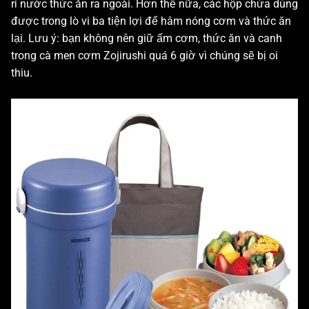
rỉ nước thức ăn ra ngoài. Hơn thế nữa, các hộp chứa dùng
được trong lò vi ba tiện lợi để hâm nóng cơm và thức ăn
lại. Lưu ý: bạn không nên giữ ấm cơm, thức ăn và canh
trong cà men cơm Zojirushi quá 6 giờ vì chúng sẽ bị oi
thiu.