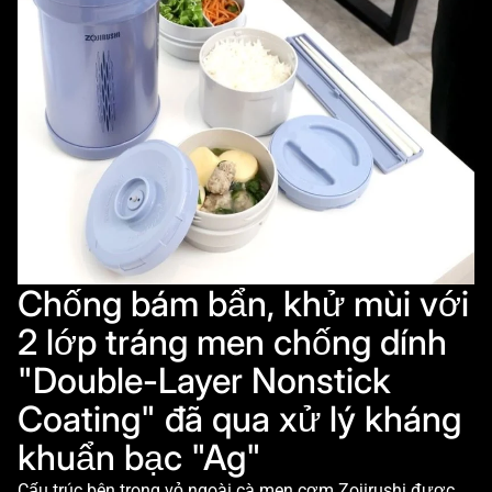
Chống bám bẩn, khử mùi với
2 lớp tráng men chống dính
"Double-Layer Nonstick
Coating" đã qua xử lý kháng
khuẩn bạc "Ag"
Cấu trúc bên trong vỏ ngoài cà men cơm Zojirushi được