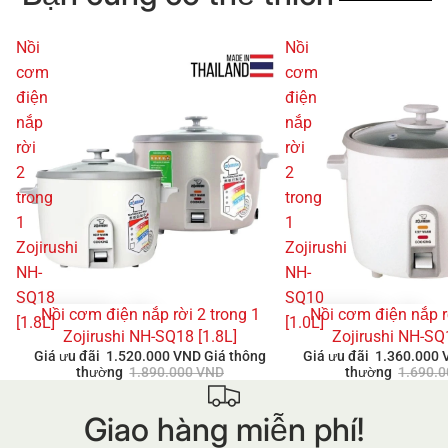
Nồi
Nồi
cơm
cơm
điện
điện
nắp
nắp
rời
rời
2
2
trong
trong
1
1
Zojirushi
Zojirushi
NH-
NH-
SQ18
SQ10
Nồi cơm điện nắp rời 2 trong 1
Nồi cơm điện nắp r
GIẢM GIÁ
GIẢM GIÁ
[1.8L]
[1.0L]
Zojirushi NH-SQ18 [1.8L]
Zojirushi NH-SQ
Giá ưu đãi
1.520.000 VND
Giá thông
Giá ưu đãi
1.360.000
thường
1.890.000 VND
thường
1.690.
Giao hàng miễn phí!