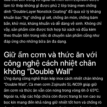
làm từ thép không gỉ được phủ 2 lớp tráng men chống
dính “Double-Layer Nonstick Coating” đã qua xử lý kháng
khuẩn bạc “Ag” chống gỉ sét, chống ăn mòn, chống bám
bẩn, khử mùi, kháng khuẩn và dễ dàng vệ sinh. Không chỉ
vậy, sản phẩm còn được tích hợp túi xách và đũa kèm
theo thuận tiện trong việc di chuyển sản phẩm cũng như
đáp ứng cho những bữa ăn đa dạng.
Giữ ấm cơm và thức ăn với
công nghệ cách nhiệt chân
không “Double Wall”
Ứng dụng công nghệ thân kép inox cách nhiệt chân không
“Double Wall“, Cà men cơm Zojirushi SL-NC09 giúp giữ
ấm cơm và thức ăn vẫn còn nóng trong vòng 6h ở 65ºC.
Ngoài ra, nắp các hộp chứa còn được trang bị ron cao su
bọc kín mang đến khả năng giữ nhiệt tốt hơn và chống rò