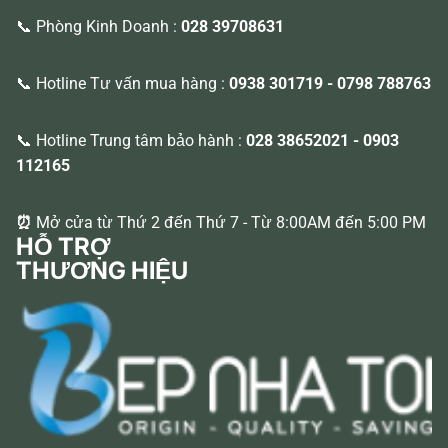
📞 Phòng Kinh Doanh :
028 39708631
📞 Hotline Tư vấn mua hàng :
0938 301719
-
0798 788763
📞 Hotline Trung tâm bảo hành :
028 38652021
-
0903
112165
⏰
Mở cửa từ Thứ 2 đến Thứ 7 - Từ 8:00AM đến 5:00 PM
HỖ TRỢ
THƯƠNG HIỆU