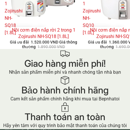
1
1
Zojirushi
Zojirushi
NH-
NH-
SQ18
SQ10
Nồi cơm điện nắp rời 2 trong 1
Nồi cơm điện nắp r
GIẢM GIÁ
GIẢM GIÁ
[1.8L]
[1.0L]
Zojirushi NH-SQ18 [1.8L]
Zojirushi NH-SQ
Giá ưu đãi
1.520.000 VND
Giá thông
Giá ưu đãi
1.360.000
thường
1.890.000 VND
thường
1.690.
Giao hàng miễn phí!
Nhận sản phẩm miễn phí và nhanh chóng tận nhà bạn
Bảo hành chính hãng
Cam kết sản phẩm chính hãng khi mua tại Bepnhatoi
Thanh toán an toàn
Hãy yên tâm với quy trình bảo mật thanh toán của chúng tôi