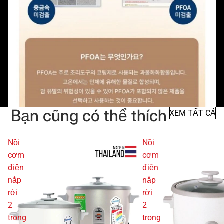
Bạn cũng có thể thích
XEM TẤT CẢ
Nồi
Nồi
cơm
cơm
điện
điện
nắp
nắp
rời
rời
2
2
trong
trong