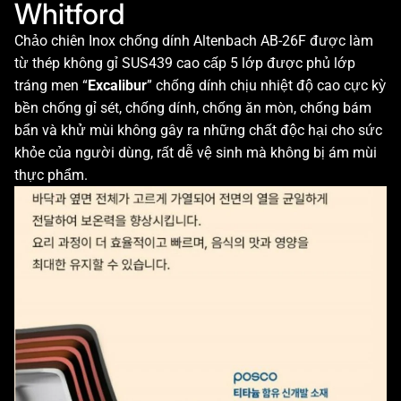
Whitford
Chảo chiên Inox chống dính Altenbach AB-26F được làm
từ thép không gỉ SUS439 cao cấp 5 lớp được phủ lớp
tráng men “
Excalibur
” chống dính chịu nhiệt độ cao cực kỳ
bền chống gỉ sét, chống dính, chống ăn mòn, chống bám
bẩn và khử mùi không gây ra những chất độc hại cho sức
khỏe của người dùng, rất dễ vệ sinh mà không bị ám mùi
thực phẩm.