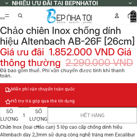
NHIỀU ƯU ĐÃI TẠI BEPNHATOI
NHIỀU ƯU ĐÃI TẠI BEPNHATOI
TỔN
MẶT
HÀN
TRON
GIỎ
Chảo chiên Inox chống dính
HÀNG
0
hiệu Altenbach AB-26F [26cm]
Giá ưu đãi
1.852.000 VND
Giá
thông thường
2.290.000 VND
Đã bao gồm thuế. Phí vận chuyển được tính khi thanh
toán.
Miễn phí vận chuyển toàn quốc
Hỗ trợ trả góp qua thẻ tín dụng
GIẢM
TĂNG
SỐ
SỐ
HẾT HÀNG
LƯỢNG
LƯỢNG
Chảo Inox (loại chảo cạn) 5 lớp cao cấp chống dính hiệu
Altenbach dày 2,3mm sử dụng công nghệ tráng men Excalibur