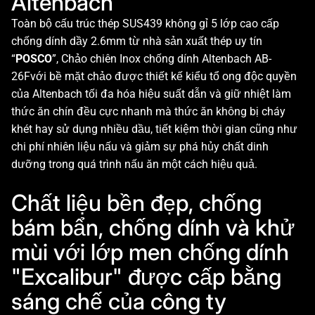
Altenbach
Toàn bộ cấu trúc thép SUS439 không gỉ 5 lớp cao cấp
chống dính dầy 2.6mm từ nhà sản xuất thép uy tín
“
POSCO
”, Chảo chiên Inox chống dính Altenbach AB-
26Fvới bề mặt chảo được thiết kế kiểu tổ ong độc quyền
của Altenbach tối đa hóa hiệu suất dẫn và giữ nhiệt làm
thức ăn chín đều cực nhanh mà thức ăn không bị cháy
khét hay sử dụng nhiều dầu, tiết kiệm thời gian cũng như
chi phí nhiên liệu nấu và giảm sự phá hủy chất dinh
dưỡng trong quá trình nấu ăn một cách hiệu quả.
Chất liệu bền đẹp, chống
bám bẩn, chống dính và khử
mùi với lớp men chống dính
"Excalibur" được cấp bằng
sáng chế của công ty