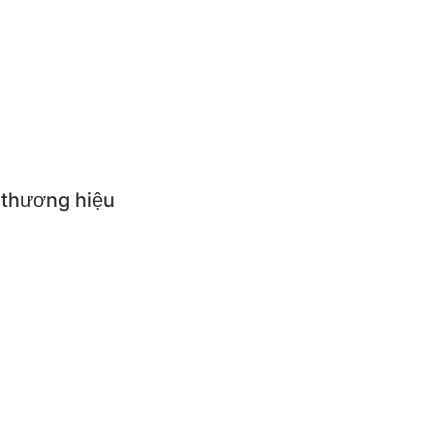
ăn trẻ em
p suất
i nhà bếp
 thương hiệu
NGS
R QUEEN
R
RUSHI
NGNYUN