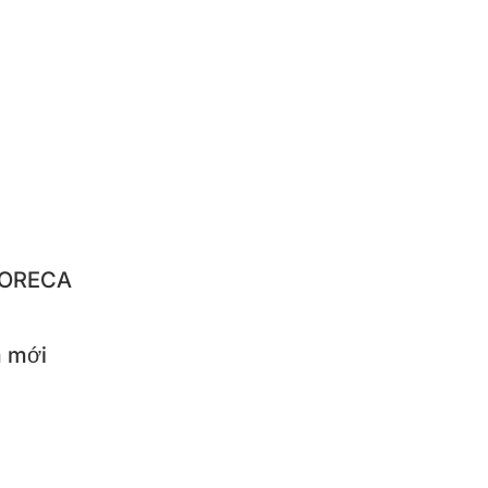
IQUE
NBACH
IBA
LO
STAR
 HORECA
 mới