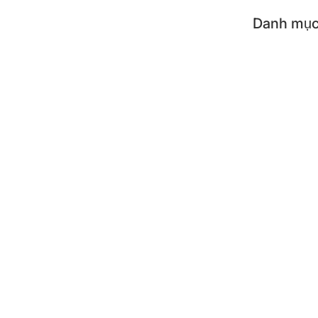
Danh mục
Tất c
Dụng 
Dụng 
Phụ k
SẢN PH
Nồi c
Bình 
Bình 
Lẩu đ