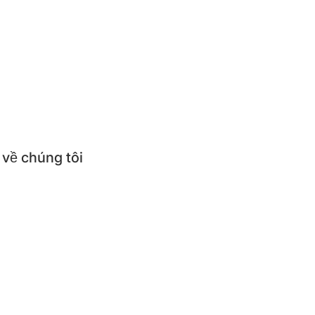
ức
thức món ăn
ử dụng & Hướng dẫn sử dụng
ỏi thường gặp
 về chúng tôi
thiệu về BEPNHATOI
mua sản phẩm BEPNHATOI
 hệ BEPNHATOI
ký theo dõi BEPNHATOI