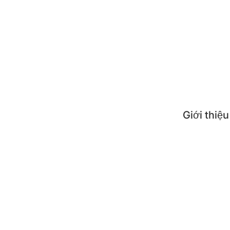
Tin t
Công 
Mẹo s
Câu h
Giới thiệu
Giới 
Nơi 
Liên
Đăng 