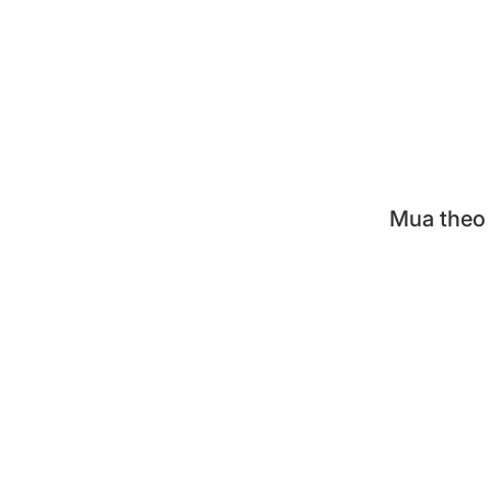
Khay 
Nồi á
Bộ nồ
Mua theo
KUVI
TIGE
TIGE
ZOJI
POO