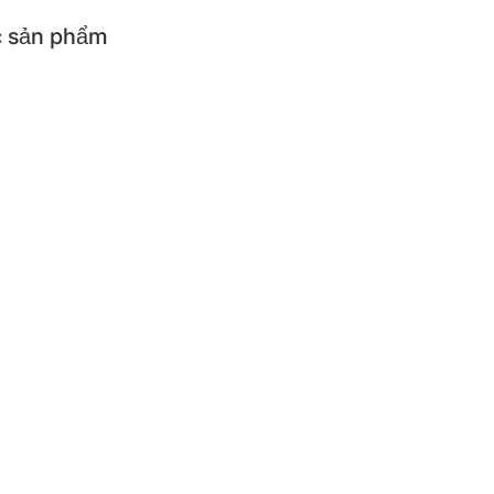
 sản phẩm
ả sản phẩm
cụ ăn uống cho bé
cụ nhà bếp
iện
ẨM CÓ ĐIỆN
ơm điện
Máy làm sữa chua và p
thủy điện
Bếp điện
đun siêu tốc
iện