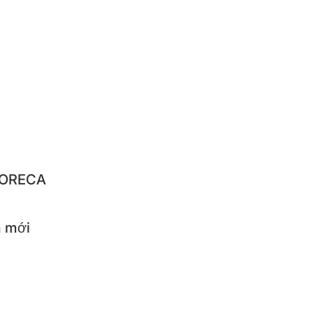
IQUE
NBACH
IBA
LO
STAR
 HORECA
 mới