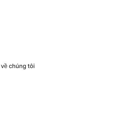
ức
thức món ăn
ử dụng & Hướng dẫn sử dụng
ỏi thường gặp
 về chúng tôi
thiệu về BEPNHATOI
mua sản phẩm BEPNHATOI
 hệ BEPNHATOI
ký theo dõi BEPNHATOI