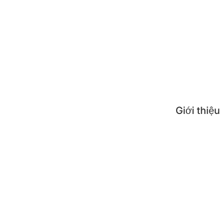
Tin t
Công 
Mẹo s
Câu h
Giới thiệu
Giới 
Nơi 
Liên
Đăng 