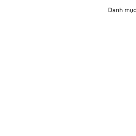
Danh mục
Tất c
Dụng 
Dụng 
Phụ k
SẢN PH
Nồi c
Bình 
Bình 
Lẩu đ