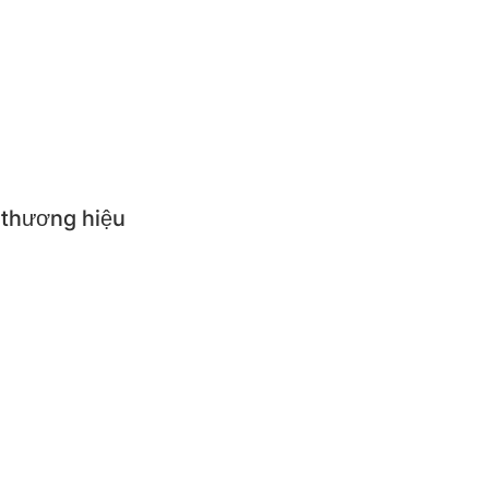
ăn trẻ em
p suất
i nhà bếp
 thương hiệu
NGS
R QUEEN
R
RUSHI
NGNYUN