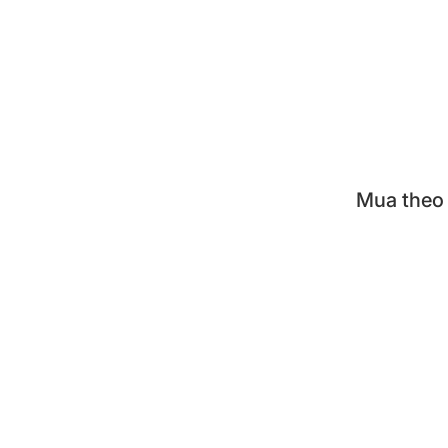
Khay 
Nồi á
Bộ nồ
Mua theo
KUVI
TIGE
TIGE
ZOJI
POO