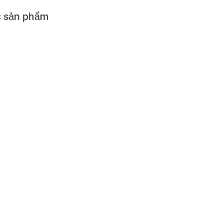
 sản phẩm
ả sản phẩm
cụ ăn uống cho bé
cụ nhà bếp
iện
ẨM CÓ ĐIỆN
ơm điện
Máy làm sữa chua và p
thủy điện
Bếp điện
đun siêu tốc
iện