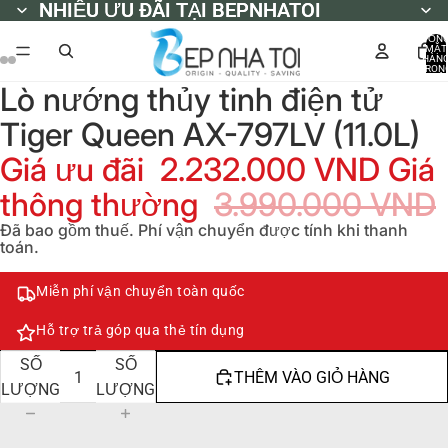
NHIỀU ƯU ĐÃI TẠI BEPNHATOI
NHIỀU ƯU ĐÃI TẠI BEPNHATOI
TỔN
MẶT
HÀN
TRON
GIỎ
Lò nướng thủy tinh điện tử
HÀNG
0
Tiger Queen AX-797LV (11.0L)
Giá ưu đãi
2.232.000 VND
Giá
thông thường
3.990.000 VND
Đã bao gồm thuế. Phí vận chuyển được tính khi thanh
toán.
Miễn phí vận chuyển toàn quốc
Hỗ trợ trả góp qua thẻ tín dụng
GIẢM
TĂNG
SỐ
SỐ
THÊM VÀO GIỎ HÀNG
LƯỢNG
LƯỢNG