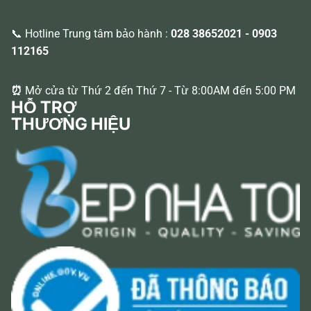
📞 Hotline Trung tâm bảo hành :
028 38652021
-
0903
112165
⏰
Mở cửa từ Thứ 2 đến Thứ 7 - Từ 8:00AM đến 5:00 PM
HỖ TRỢ
THƯƠNG HIỆU