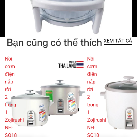
Bạn cũng có thể thích
XEM TẤT CẢ
Nồi
Nồi
cơm
cơm
điện
điện
nắp
nắp
rời
rời
2
2
trong
trong
1
1
Zojirushi
Zojirushi
NH-
NH-
SQ18
SQ10