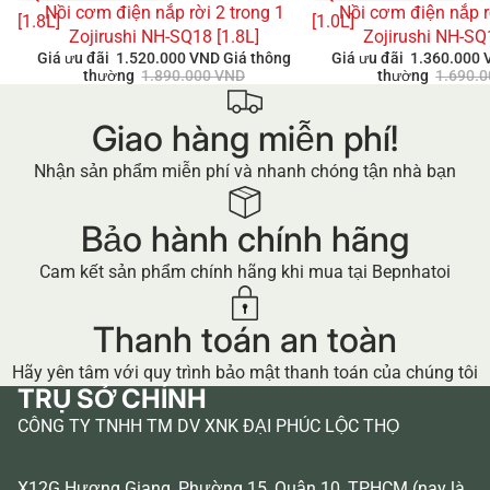
Nồi cơm điện nắp rời 2 trong 1
Nồi cơm điện nắp r
GIẢM GIÁ
GIẢM GIÁ
[1.8L]
[1.0L]
Zojirushi NH-SQ18 [1.8L]
Zojirushi NH-SQ
Giá ưu đãi
1.520.000 VND
Giá thông
Giá ưu đãi
1.360.000
thường
1.890.000 VND
thường
1.690.
Giao hàng miễn phí!
Nhận sản phẩm miễn phí và nhanh chóng tận nhà bạn
Bảo hành chính hãng
Cam kết sản phẩm chính hãng khi mua tại Bepnhatoi
Thanh toán an toàn
Hãy yên tâm với quy trình bảo mật thanh toán của chúng tôi
TRỤ SỞ CHÍNH
CÔNG TY TNHH TM DV XNK ĐẠI PHÚC LỘC THỌ
X12G Hương Giang, Phường 15, Quận 10, TPHCM (nay là