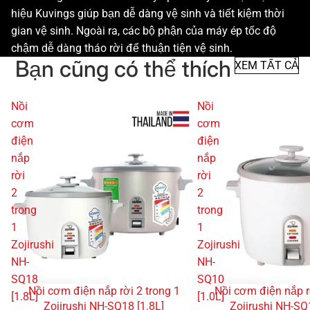
hiệu Kuvings giúp bạn dễ dàng vệ sinh và tiết kiệm thời
gian vệ sinh. Ngoài ra, các bộ phận của máy ép tốc độ
chậm dễ dàng tháo rời để thuận tiện vệ sinh.
Bạn cũng có thể thích
XEM TẤT CẢ
Nồi
Nồi
cơm
cơm
điện
điện
nắp
nắp
rời
rời
2
2
trong
trong
1
1
Zojirushi
Zojirushi
NH-
NH-
SQ18
SQ10
Nồi cơm điện nắp rời 2 trong 1
Nồi cơm điện nắp r
GIẢM GIÁ
GIẢM GIÁ
[1.8L]
[1.0L]
Zojirushi NH-SQ18 [1.8L]
Zojirushi NH-SQ