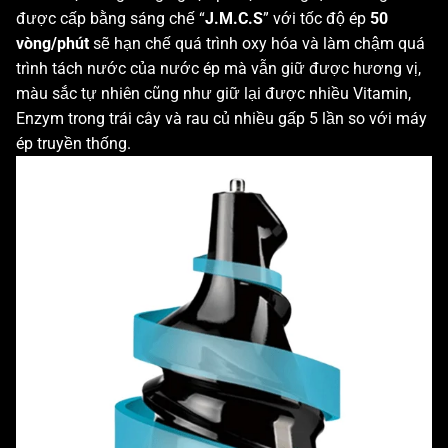
được cấp bằng sáng chế “
J.M.C.S
” với tốc độ ép
50
vòng/phút
sẽ hạn chế quá trình oxy hóa và làm chậm quá
trình tách nước của nước ép mà vẫn giữ được hương vị,
màu sắc tự nhiên cũng như giữ lại được nhiều Vitamin,
Enzym trong trái cây và rau củ nhiều gấp 5 lần so với máy
ép truyền thống.