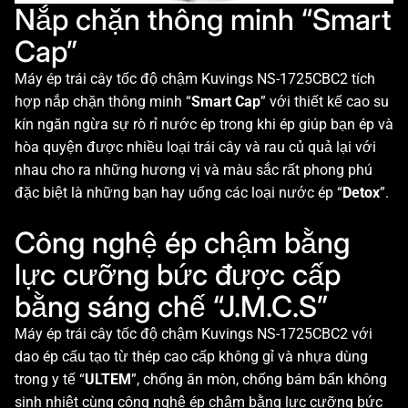
Nắp chặn thông minh “Smart
Cap”
Máy ép trái cây tốc độ chậm Kuvings NS-1725CBC2 tích
hợp nắp chặn thông minh “
Smart Cap
” với thiết kế cao su
kín ngăn ngừa sự rò rỉ nước ép trong khi ép giúp bạn ép và
hòa quyện được nhiều loại trái cây và rau củ quả lại với
nhau cho ra những hương vị và màu sắc rất phong phú
đặc biệt là những bạn hay uống các loại nước ép “
Detox
”.
Công nghệ ép chậm bằng
lực cưỡng bức được cấp
bằng sáng chế “J.M.C.S”
Máy ép trái cây tốc độ chậm Kuvings NS-1725CBC2 với
dao ép cấu tạo từ thép cao cấp không gỉ và nhựa dùng
trong y tế “
ULTEM
”, chống ăn mòn, chống bám bẩn không
sinh nhiệt cùng công nghệ ép chậm bằng lực cưỡng bức