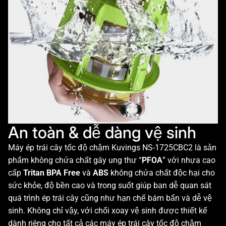
An toàn & dễ dàng vệ sinh
Máy ép trái cây tốc độ chậm Kuvings NS-1725CBC2 là sản
phẩm không chứa chất gây ung thư “
PFOA
” với nhựa cao
cấp
Tritan BPA Free
và
ABS
không chứa chất độc hại cho
sức khỏe, độ bền cao và trong suốt giúp bạn dễ quan sát
quá trình ép trái cây cũng như hạn chế bám bẩn và dễ vệ
sinh. Không chỉ vậy, với chổi xoay vệ sinh được thiết kế
dành riêng cho tất cả các máy ép trái cây tốc độ chậm