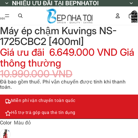
NHIỀU ƯU ĐÃI TẠI BEPNHATOI
NHIỀU ƯU ĐÃI TẠI BEPNHATOI
TỔN
MẶT
HÀN
TRON
GIỎ
Máy ép chậm Kuvings NS-
HÀNG
0
1725CBC2 [400ml]
Giá ưu đãi
6.649.000 VND
Giá
thông thường
10.990.000 VND
Đã bao gồm thuế. Phí vận chuyển được tính khi thanh
toán.
Miễn phí vận chuyển toàn quốc
Hỗ trợ trả góp qua thẻ tín dụng
Color
Màu đỏ