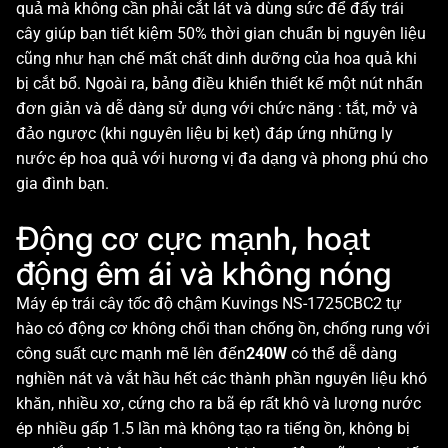
quả mà không cần phải cắt lát và dùng sức để đẩy trái
cây giúp bạn tiết kiệm 50% thời gian chuẩn bị nguyên liệu
cũng như hạn chế mất chất dinh dưỡng của hoa quả khi
bị cắt bổ. Ngoài ra, bảng điều khiển thiết kế một nút nhấn
đơn giản và dễ dàng sử dụng với chức năng : tắt, mở và
đảo ngược (khi nguyên liệu bị kẹt) đáp ứng những ly
nước ép hoa quả với hương vị đa dạng và phong phú cho
gia đình bạn.
Động cơ cực mạnh, hoạt
động êm ái và không nóng
Máy ép trái cây tốc độ chậm Kuvings NS-1725CBC2 tự
hào có động cơ không chổi than chống ồn, chống rung với
công suất cực mạnh mẽ lên đến
240W
có thể dễ dàng
nghiền nát và vắt hầu hết các thành phần nguyên liệu khó
khăn, nhiều xơ, cứng cho ra bã ép rất khô và lượng nước
ép nhiều gấp 1.5 lần mà không tạo ra tiếng ồn, không bị