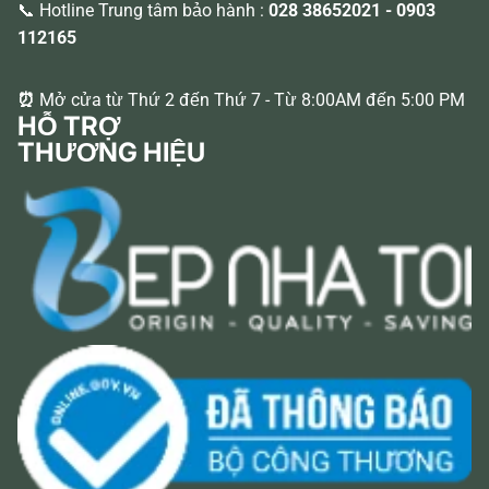
📞 Hotline Trung tâm bảo hành :
028 38652021
-
0903
112165
⏰
Mở cửa từ Thứ 2 đến Thứ 7 - Từ 8:00AM đến 5:00 PM
HỖ TRỢ
THƯƠNG HIỆU