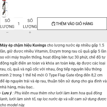
GIẢM
TĂNG
SỐ
SỐ
THÊM VÀO GIỎ HÀNG
LƯỢNG
LƯỢNG
Máy ép chậm hiệu Kuvings
cho lượng nước ép nhiều gấp 1.5
lần, giữ được nhiều Vitamin, Enzym trong rau củ quả gấp 5 lần
so với máy truyền thống, hoạt động liên tục 30 phút, chế độ tự
động ngắt điện an toàn và khóa an toàn kép, ép được các loại
rau, củ, quả và ngũ cốc với nhau, ống tiếp nguyên liệu thông
minh 2 trong 1 thế hệ mới O Type Flap Gate rộng đến 8,2 cm
để ép nguyên trái và ép rau, thuận tiện sử dụng cho gia đình và
nhà hàng, màu bạc..
•
Lưu ý
: Phụ kiện mua thêm như lưới làm kem hoa quả đông
lạnh, lưới làm sinh tố, ray lọc nước ép và vắt cam sử dụng được
cho model này.