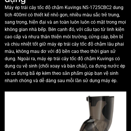
Máy ép trái cây tốc độ chậm Kuvings NS-1725CBC2 dung
tích 400ml có thiết kế nhỏ gọn, nhiều màu sắc trẻ trung,
sang trọng, hiện đại và an toàn luôn luôn có mặt trong mọi
không gian nhà bếp. Bên cạnh đó, với cấu tạo từ linh kiện
cao cấp và nhựa thân thiện môi trường, cứng cáp, bền bỉ
và chịu nhiệt tốt giữ máy ép trái cây tốc độ chậm lâu phai
màu, không mau dơ với độ bền cao theo thời gian sử
dụng. Ngoài ra, máy ép trái cây tốc độ chậm Kuvings có
dụng cụ vệ sinh (chổi xoay và bàn chải), ca đựng nước ép
và ca đựng bã ép kèm theo sản phẩm giúp bạn vệ sinh
nhanh chóng và dễ dàng sau mỗi lần sử dụng máy ép.