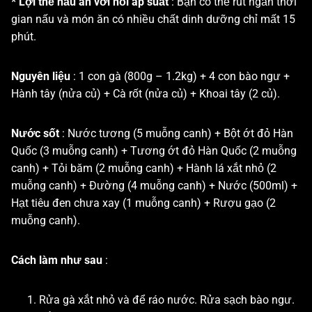
* Lợi thế nấu ăn với nồi áp suất
: Bạn có thể rút ngắn thời
gian nấu và món ăn có nhiều chất dinh dưỡng chỉ mất 15
phút.
Nguyên liệu
: 1 con gà (800g – 1.2kg) + 4 con bào ngư +
Hành tây (nửa củ) + Cà rốt (nửa củ) + Khoai tây (2 củ).
Nước sốt
: Nước tương (5 muỗng canh) + Bột ớt đỏ Hàn
Quốc (3 muỗng canh) + Tương ớt đỏ Hàn Quốc (2 muỗng
canh) + Tỏi băm (2 muỗng canh) + Hành lá xắt nhỏ (2
muỗng canh) + Đường (4 muỗng canh) + Nước (500ml) +
Hạt tiêu đen chưa xay (1 muỗng canh) + Rượu gạo (2
muỗng canh).
Cách làm như sau
:
Rửa gà xắt nhỏ và để ráo nước. Rửa sạch bào ngư.