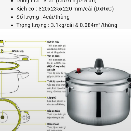
Dung tích : 3.5L (cho 6 người ăn)
Kích cỡ : 320x235x220 mm/cái (DxRxC)
Số lượng : 4cái/thùng
Trọng lượng : 3.1kg/cái & 0.084m³/thùng