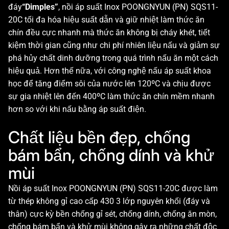
đáy
“Dimples”
, nồi áp suất Inox POONGNYUN (PN) SQS11-
20C tối đa hóa hiệu suất dẫn và giữ nhiệt làm thức ăn
chín đều cực nhanh mà thức ăn không bị cháy khét, tiết
kiệm thời gian cũng như chi phí nhiên liệu nấu và giảm sự
phá hủy chất dinh dưỡng trong quá trình nấu ăn một cách
hiệu quả. Hơn thế nữa, với công nghệ nấu áp suất khoa
học để tăng điểm sôi của nước lên 120ºC và chịu được
sự gia nhiệt lên đến 400ºC làm thức ăn chín mềm nhanh
hơn so với khi nấu bằng áp suất điện.
Chất liệu bền đẹp, chống
bám bẩn, chống dính và khử
mùi
Nồi áp suất Inox POONGNYUN (PN) SQS11-20C được làm
từ thép không gỉ cao cấp 430 3 lớp nguyên khối (đáy và
thân) cực kỳ bền chống gỉ sét, chống dính, chống ăn mòn,
chống bám bẩn và khử mùi không gây ra những chất độc