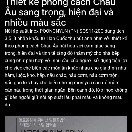
Thiết kế phong cách Châu
Âu sang trọng, hiện đại và
nhiều màu sắc
Nồi áp suất Inox POONGNYUN (PN) SQS11-20C dung tích
3.5 lít nhập khẩu từ Hàn Quốc thu hút ánh nhìn với thiết kế
theo phong cách Châu Âu hài hòa với cảm giác sang
trọng, hiện đại và tinh tế tăng độ thẩm mỹ cho nhà bếp
cũng như phù hợp với nhu cầu của người sử dụng tiện lợi
cho việc chế biến các món ăn khác nhau cho gia đình như
hầm, luộc, kho, hấp, nấu cháo, nấu cơm, nấu cơm trộn,
nấu gạo lức hay chế biến những món yêu cầu độ mềm,
cần nấu trong thời gian ngắn. Bên cạnh đó, lớp Inox không
gỉ bên ngoài giữ nồi áp suất lâu phai màu và không mau
dơ.