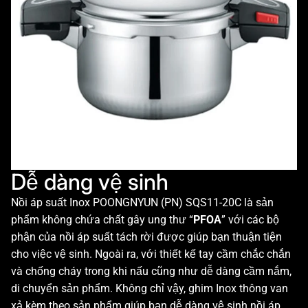
Dễ dàng vệ sinh
Nồi áp suất Inox POONGNYUN (PN) SQS11-20C là sản
phẩm không chứa chất gây ung thư “
PFOA
” với các bộ
phận của nồi áp suất tách rời được giúp bạn thuận tiện
cho việc vệ sinh. Ngoài ra, với thiết kế tay cầm chắc chắn
và chống cháy trong khi nấu cũng như dễ dàng cầm nắm,
di chuyển sản phẩm. Không chỉ vậy, ghim Inox thông van
xả kèm theo sản phẩm giúp bạn dễ dàng vệ sinh nồi áp