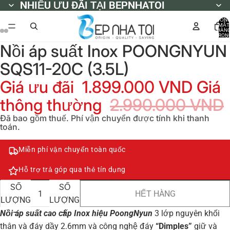
NHIỀU ƯU ĐÃI TẠI BEPNHATOI
NHIỀU ƯU ĐÃI TẠI BEPNHATOI
TỔN
MẶT
HÀN
TRON
GIỎ
Nồi áp suất Inox POONGNYUN
HÀNG
0
SQS11-20C (3.5L)
Giá ưu đãi
1.899.000 VND
Giá
thông thường
2.990.000 VND
Đã bao gồm thuế. Phí vận chuyển được tính khi thanh
toán.
Miễn phí vận chuyển toàn quốc
Hỗ trợ trả góp qua thẻ tín dụng
GIẢM
TĂNG
SỐ
SỐ
HẾT HÀNG
LƯỢNG
LƯỢNG
Nồi áp suất cao cấp Inox hiệu PoongNyun
3 lớp nguyên khối
thân và đáy dầy 2.6mm và công nghệ đáy
“Dimples”
giữ và