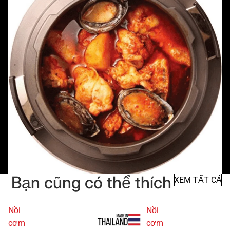
Bạn cũng có thể thích
XEM TẤT CẢ
Nồi
Nồi
cơm
cơm