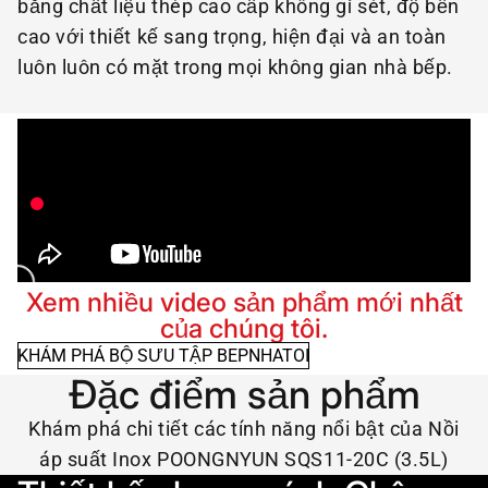
bằng chất liệu thép cao cấp không gỉ sét, độ bền
cao với thiết kế sang trọng, hiện đại và an toàn
luôn luôn có mặt trong mọi không gian nhà bếp.
Xem nhiều video sản phẩm mới nhất
của chúng tôi.
KHÁM PHÁ BỘ SƯU TẬP BEPNHATOI
Đặc điểm sản phẩm
Khám phá chi tiết các tính năng nổi bật của Nồi
áp suất Inox POONGNYUN SQS11-20C (3.5L)