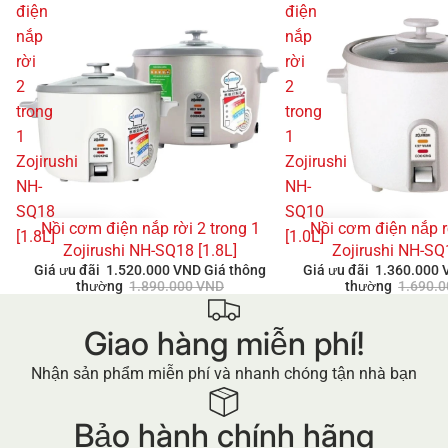
điện
điện
nắp
nắp
rời
rời
2
2
trong
trong
1
1
Zojirushi
Zojirushi
NH-
NH-
SQ18
SQ10
Nồi cơm điện nắp rời 2 trong 1
Nồi cơm điện nắp r
GIẢM GIÁ
GIẢM GIÁ
[1.8L]
[1.0L]
Zojirushi NH-SQ18 [1.8L]
Zojirushi NH-SQ
Giá ưu đãi
1.520.000 VND
Giá thông
Giá ưu đãi
1.360.000
thường
1.890.000 VND
thường
1.690.
Giao hàng miễn phí!
Nhận sản phẩm miễn phí và nhanh chóng tận nhà bạn
Bảo hành chính hãng