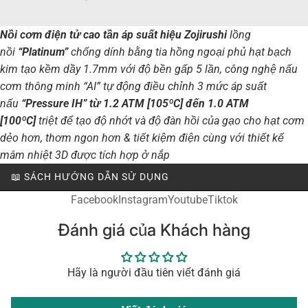
Nồi cơm điện tử cao tần áp suất hiệu Zojirushi
lồng
nồi
“Platinum”
chống dính bằng tia hồng ngoại phủ hạt bạch
kim tạo kềm dầy 1.7mm với độ bền gấp 5 lần, công nghệ nấu
cơm thông minh “AI” tự động điều chỉnh 3 mức áp suất
nấu
“Pressure IH” từ 1.2 ATM [105ºC] đến 1.0 ATM
[100ºC]
triệt để tạo độ nhớt và độ đàn hồi của gạo cho hạt cơm
dẻo hơn, thơm ngon hơn & tiết kiệm điện cùng với thiết kế
mâm nhiệt 3D được tích hợp ở nắp
📖 SÁCH HƯỚNG DẪN SỬ DỤNG
Facebook
Instagram
Youtube
Tiktok
Đánh giá của Khách hàng
Hãy là người đầu tiên viết đánh giá