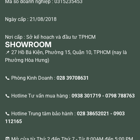
Mã số doanh nghiệp : 0315235453
Ngày cấp : 21/08/2018
Nơi cấp : Sở kế hoạch và đầu tư TPHCM
SHOWROOM
📌 27 Hồ Bá Kiện, Phường 15, Quận 10, TPHCM (nay là
Phường Hòa Hưng)
📞 Phòng Kinh Doanh :
028 39708631
📞 Hotline Tư vấn mua hàng :
0938 301719
-
0798 788763
📞 Hotline Trung tâm bảo hành :
028 38652021
-
0903
112165
⏰
Mở cửa từ Thứ 2 đến Thứ 7 - Từ 8:00AM đến 5:00 PM