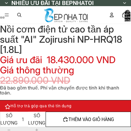
NHIỀU ƯU ĐÃI TẠI BEPNHATOI
NHIỀU ƯU ĐÃI TẠI BEPNHATOI
TỔN
MẶT
HÀN
TRON
GIỎ
Nồi cơm điện tử cao tần áp
HÀNG
0
suất "AI" Zojirushi NP-HRQ18
[1.8L]
Giá ưu đãi
18.430.000 VND
Giá thông thường
22.890.000 VND
Đã bao gồm thuế. Phí vận chuyển được tính khi thanh
toán.
Hỗ trợ trả góp qua thẻ tín dụng
GIẢM
TĂNG
SỐ
SỐ
THÊM VÀO GIỎ HÀNG
LƯỢNG
LƯỢNG