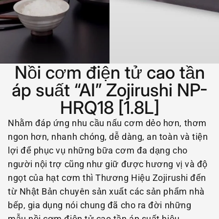
Nồi cơm điện tử cao tần
áp suất “AI” Zojirushi NP-
HRQ18 [1.8L]
Nhằm đáp ứng nhu cầu nấu cơm dẻo hơn, thơm
ngon hơn, nhanh chóng, dễ dàng, an toàn và tiện
lợi để phục vụ những bữa cơm đa dạng cho
người nội trợ cũng như giữ được hương vị và độ
ngọt của hạt cơm thì Thương Hiệu Zojirushi đến
từ Nhật Bản chuyên sản xuất các sản phẩm nhà
bếp, gia dụng nói chung đã cho ra đời những
mẫu nồi cơm điện tử cao tần áp suất hiệu