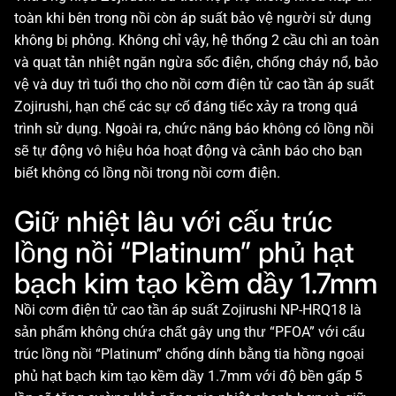
toàn khi bên trong nồi còn áp suất bảo vệ người sử dụng
không bị phỏng. Không chỉ vậy, hệ thống 2 cầu chì an toàn
và quạt tản nhiệt ngăn ngừa sốc điện, chống cháy nổ, bảo
vệ và duy trì tuổi thọ cho nồi cơm điện tử cao tần áp suất
Zojirushi, hạn chế các sự cố đáng tiếc xảy ra trong quá
trình sử dụng. Ngoài ra, chức năng báo không có lồng nồi
sẽ tự động vô hiệu hóa hoạt động và cảnh báo cho bạn
biết không có lồng nồi trong nồi cơm điện.
Giữ nhiệt lâu với cấu trúc
lồng nồi “Platinum” phủ hạt
bạch kim tạo kềm dầy 1.7mm
Nồi cơm điện tử cao tần áp suất Zojirushi NP-HRQ18 là
sản phẩm không chứa chất gây ung thư “PFOA” với cấu
trúc lồng nồi “Platinum” chống dính bằng tia hồng ngoại
phủ hạt bạch kim tạo kềm dầy 1.7mm với độ bền gấp 5