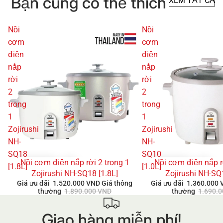
Bạn cũng có thể thích
XEM TẤT CẢ
Nồi
Nồi
cơm
cơm
điện
điện
nắp
nắp
rời
rời
2
2
trong
trong
1
1
Zojirushi
Zojirushi
NH-
NH-
SQ18
SQ10
Nồi cơm điện nắp rời 2 trong 1
Nồi cơm điện nắp r
GIẢM GIÁ
GIẢM GIÁ
[1.8L]
[1.0L]
Zojirushi NH-SQ18 [1.8L]
Zojirushi NH-SQ
Giá ưu đãi
1.520.000 VND
Giá thông
Giá ưu đãi
1.360.000
thường
1.890.000 VND
thường
1.690.
Giao hàng miễn phí!