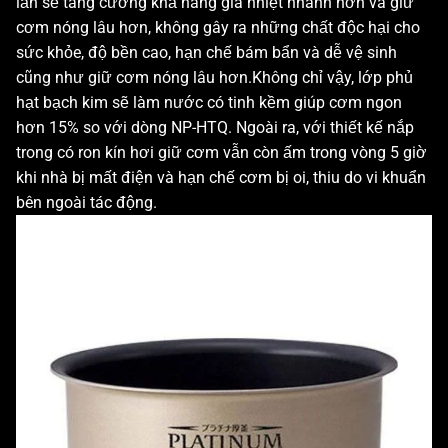
lần sẽ tăng cường khả năng gia nhiệt nhanh hơn và giữ
cơm nóng lâu hơn, không gây ra những chất độc hại cho
sức khỏe, độ bền cao, hạn chế bám bẩn và dễ vệ sinh
cũng như giữ cơm nóng lâu hơn.Không chỉ vậy, lớp phủ
hạt bạch kim sẽ làm nước có tinh kềm giúp cơm ngon
hơn 15% so với dòng NP-HTQ. Ngoài ra, với thiết kế nắp
trong có ron kín hơi giữ cơm vẫn còn ấm trong vòng 5 giờ
khi nhà bị mất điện và hạn chế cơm bị oi, thiu do vi khuẩn
bên ngoài tác động.