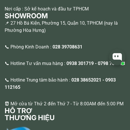
Nơi cấp : Sở kế hoạch và đầu tư TPHCM
SHOWROOM
📌 27 Hồ Bá Kiện, Phường 15, Quận 10, TPHCM (nay là
Phường Hòa Hưng)
📞 Phòng Kinh Doanh :
028 39708631
📞 Hotline Tư vấn mua hàng :
0938 301719
-
0798 788763
📞 Hotline Trung tâm bảo hành :
028 38652021
-
0903
112165
⏰
Mở cửa từ Thứ 2 đến Thứ 7 - Từ 8:00AM đến 5:00 PM
HỖ TRỢ
THƯƠNG HIỆU