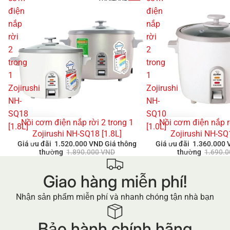
điện
điện
nắp
nắp
rời
rời
2
2
trong
trong
1
1
Zojirushi
Zojirushi
NH-
NH-
SQ18
SQ10
Nồi cơm điện nắp rời 2 trong 1
Nồi cơm điện nắp r
GIẢM GIÁ
GIẢM GIÁ
[1.8L]
[1.0L]
Zojirushi NH-SQ18 [1.8L]
Zojirushi NH-SQ
Giá ưu đãi
1.520.000 VND
Giá thông
Giá ưu đãi
1.360.000
thường
1.890.000 VND
thường
1.690.
Giao hàng miễn phí!
Nhận sản phẩm miễn phí và nhanh chóng tận nhà bạn
Bảo hành chính hãng