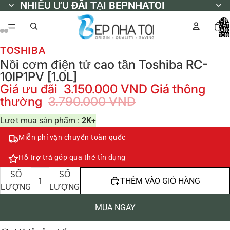
NHIỀU ƯU ĐÃI TẠI BEPNHATOI
NHIỀU ƯU ĐÃI TẠI BEPNHATOI
TỔN
MẶT
HÀN
TRON
GIỎ
HÀNG
TOSHIBA
0
Nồi cơm điện tử cao tần Toshiba RC-
10IP1PV [1.0L]
Giá ưu đãi
3.150.000 VND
Giá thông
thường
3.790.000 VND
Lượt mua sản phẩm :
2K+
Miễn phí vận chuyển toàn quốc
Hỗ trợ trả góp qua thẻ tín dụng
GIẢM
TĂNG
SỐ
SỐ
THÊM VÀO GIỎ HÀNG
LƯỢNG
LƯỢNG
MUA NGAY