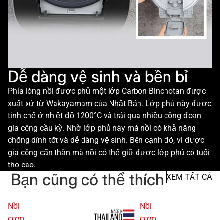
Dễ dàng vệ sinh và bền bỉ
Phía lòng nồi được phủ một lớp Carbon Binchotan được
xuất xứ từ Wakayamam của Nhật Bản. Lớp phủ này được
tinh chế ở nhiệt độ 1200°C và trải qua nhiều công đoạn
gia công cầu kỳ. Nhờ lớp phủ này mà nồi có khả năng
chống dính tốt và dễ dàng vệ sinh. Bên cạnh đó, vì được
gia công cẩn thận mà nồi có thể giữ được lớp phủ có tuổi
thọ cao.
Bạn cũng có thể thích
XEM TẤT CẢ
Nồi
Nồi
cơm
cơm