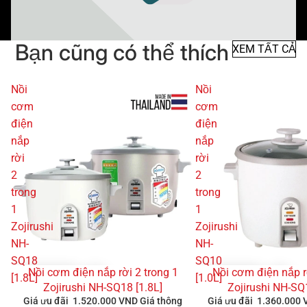
Bạn cũng có thể thích
XEM TẤT CẢ
Nồi
Nồi
cơm
cơm
điện
điện
nắp
nắp
rời
rời
2
2
trong
trong
1
1
Zojirushi
Zojirushi
NH-
NH-
SQ18
SQ10
Nồi cơm điện nắp rời 2 trong 1
Nồi cơm điện nắp r
GIẢM GIÁ
GIẢM GIÁ
[1.8L]
[1.0L]
Zojirushi NH-SQ18 [1.8L]
Zojirushi NH-SQ
Giá ưu đãi
1.520.000 VND
Giá thông
Giá ưu đãi
1.360.000