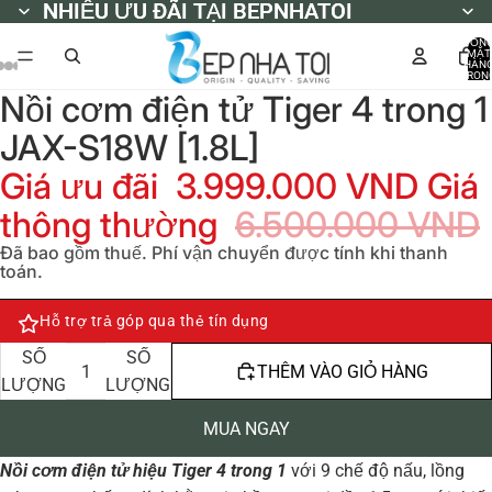
NHIỀU ƯU ĐÃI TẠI BEPNHATOI
NHIỀU ƯU ĐÃI TẠI BEPNHATOI
TỔN
MẶT
HÀN
TRON
GIỎ
Nồi cơm điện tử Tiger 4 trong 1
HÀNG
0
JAX-S18W [1.8L]
Giá ưu đãi
3.999.000 VND
Giá
thông thường
6.500.000 VND
Đã bao gồm thuế. Phí vận chuyển được tính khi thanh
toán.
Hỗ trợ trả góp qua thẻ tín dụng
GIẢM
TĂNG
SỐ
SỐ
THÊM VÀO GIỎ HÀNG
LƯỢNG
LƯỢNG
MUA NGAY
Nồi cơm điện tử hiệu Tiger 4 trong 1
với 9 chế độ nấu, lồng