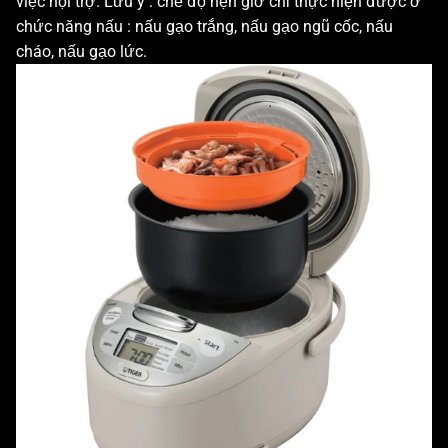
việc nội trợ. Lưu ý : chế độ hẹn giờ chỉ thực hiện được ở
chức năng nấu : nấu gạo trắng, nấu gạo ngũ cốc, nấu
cháo, nấu gạo lức.