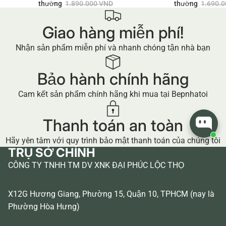
thường
1.890.000 VND
thường
1.690.
Giao hàng miễn phí!
Nhận sản phẩm miễn phí và nhanh chóng tận nhà bạn
Bảo hành chính hãng
Cam kết sản phẩm chính hãng khi mua tại Bepnhatoi
Thanh toán an toàn
Hãy yên tâm với quy trình bảo mật thanh toán của chúng tôi
TRỤ SỞ CHÍNH
CÔNG TY TNHH TM DV XNK ĐẠI PHÚC LỘC THỌ
X12G Hương Giang, Phường 15, Quận 10, TPHCM (nay là
Phường Hòa Hưng)