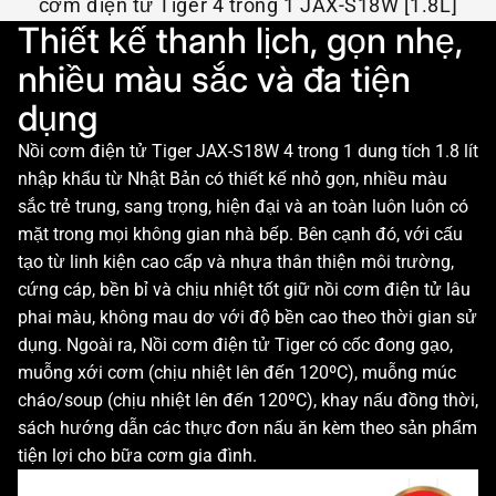
cơm điện tử Tiger 4 trong 1 JAX-S18W [1.8L]
Thiết kế thanh lịch, gọn nhẹ,
nhiều màu sắc và đa tiện
dụng
Nồi cơm điện tử Tiger JAX-S18W 4 trong 1 dung tích 1.8 lít
nhập khẩu từ Nhật Bản có thiết kế nhỏ gọn, nhiều màu
sắc trẻ trung, sang trọng, hiện đại và an toàn luôn luôn có
mặt trong mọi không gian nhà bếp. Bên cạnh đó, với cấu
tạo từ linh kiện cao cấp và nhựa thân thiện môi trường,
cứng cáp, bền bỉ và chịu nhiệt tốt giữ nồi cơm điện tử lâu
phai màu, không mau dơ với độ bền cao theo thời gian sử
dụng. Ngoài ra, Nồi cơm điện tử Tiger có cốc đong gạo,
muỗng xới cơm (chịu nhiệt lên đến 120ºC), muỗng múc
cháo/soup (chịu nhiệt lên đến 120ºC), khay nấu đồng thời,
sách hướng dẫn các thực đơn nấu ăn kèm theo sản phẩm
tiện lợi cho bữa cơm gia đình.