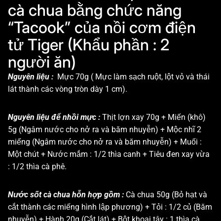
cà chua bằng chức năng
“Tacook” của nồi cơm điện
tử Tiger (Khẩu phần : 2
người ăn)
Nguyên liệu :
Mực 70g ( Mực làm sạch ruột, lột vỏ và thái
lát thành các vòng tròn dày 1 cm).
Nguyên liệu để nhồi mực :
Thịt lợn xay 70g + Miến (khô)
5g (Ngâm nước cho nở ra và băm nhuyễn) + Mộc nhĩ 2
miếng (Ngâm nước cho nở ra và băm nhuyễn) + Muối :
Một chút + Nước mắm : 1/2 thìa canh + Tiêu đen xay vừa
: 1/2 thìa cà phê.
Nước sốt cà chua hỗn hợp gồm :
Cà chua 50g (Bỏ hạt và
cắt thành các miếng hình lập phương) + Tỏi : 1/2 củ (Băm
nhuyễn) + Hành 20g (Cắt lát) + Bột khoai tây : 1 thìa cà