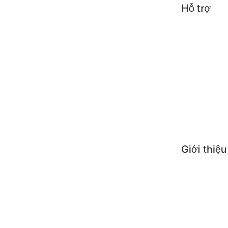
Hỗ trợ
Tin t
Công 
Mẹo s
Câu h
Giới thiệu
Giới 
Nơi 
Liên