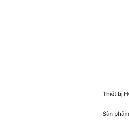
ZOJI
POO
NEST
ALTE
TOSH
APOL
KOCH
Thiết bị
Sản phẩm