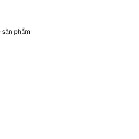
 Sale [20-22h]
 sản phẩm
ả sản phẩm
cụ ăn uống cho bé
cụ nhà bếp
iện
ẨM CÓ ĐIỆN
ơm điện
Máy làm sữa chua và p
thủy điện
Bếp điện