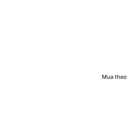
Cà m
Hộp đ
Khay 
Nồi á
Bộ nồ
Mua theo
KUVI
TIGE
TIGE