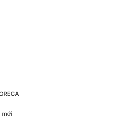
RUSHI
NGNYUN
IQUE
NBACH
IBA
LO
STAR
 HORECA
 mới