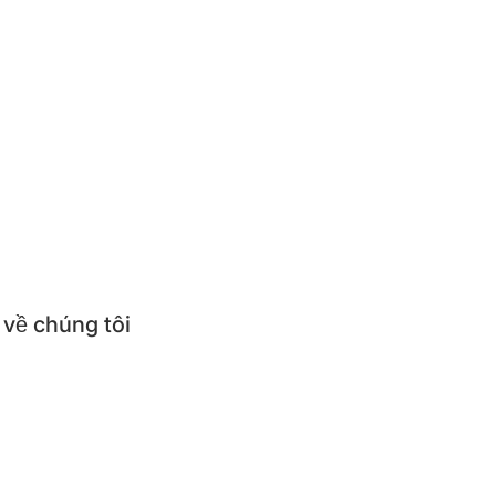
ức
thức món ăn
ử dụng & Hướng dẫn sử dụng
ỏi thường gặp
 về chúng tôi
thiệu về BEPNHATOI
mua sản phẩm BEPNHATOI
 hệ BEPNHATOI