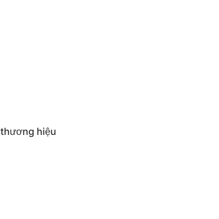
en cơm
ựng thức ăn giữ nhiệt
ăn trẻ em
p suất
i nhà bếp
 thương hiệu
NGS
R QUEEN
R