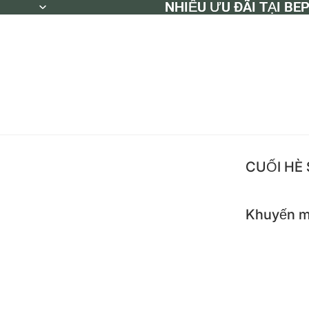
NHIỀU ƯU ĐÃI TẠI BE
NHIỀU ƯU ĐÃI TẠI BE
CUỐI HÈ
Khuyến m
Khuyế
Flash