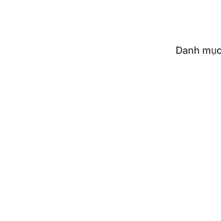
Flash
Danh mục
Tất c
Dụng 
Dụng 
Phụ k
SẢN PH
Nồi c
Bình 