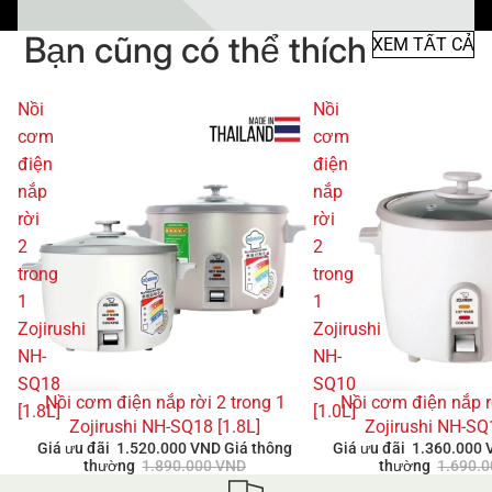
Bạn cũng có thể thích
XEM TẤT CẢ
Nồi
Nồi
cơm
cơm
điện
điện
nắp
nắp
rời
rời
2
2
trong
trong
1
1
Zojirushi
Zojirushi
NH-
NH-
SQ18
SQ10
Nồi cơm điện nắp rời 2 trong 1
Nồi cơm điện nắp r
GIẢM GIÁ
GIẢM GIÁ
[1.8L]
[1.0L]
Zojirushi NH-SQ18 [1.8L]
Zojirushi NH-SQ
Giá ưu đãi
1.520.000 VND
Giá thông
Giá ưu đãi
1.360.000
thường
1.890.000 VND
thường
1.690.