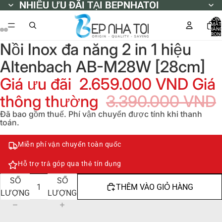
NHIỀU ƯU ĐÃI TẠI BEPNHATOI
NHIỀU ƯU ĐÃI TẠI BEPNHATOI
TỔN
MẶT
HÀN
TRON
GIỎ
Nồi Inox đa năng 2 in 1 hiệu
HÀNG
0
Altenbach AB-M28W [28cm]
Giá ưu đãi
2.659.000 VND
Giá
thông thường
3.390.000 VND
Đã bao gồm thuế. Phí vận chuyển được tính khi thanh
toán.
Miễn phí vận chuyển toàn quốc
Hỗ trợ trả góp qua thẻ tín dụng
GIẢM
TĂNG
SỐ
SỐ
THÊM VÀO GIỎ HÀNG
LƯỢNG
LƯỢNG