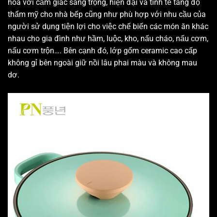
hòa với cảm giác sang trọng, hiện đại và tinh tế tăng độ
thẩm mỹ cho nhà bếp cũng như phù hợp với nhu cầu của
người sử dụng tiện lợi cho việc chế biến các món ăn khác
nhau cho gia đình như hầm, luộc, kho, nấu cháo, nấu cơm,
nấu cơm trộn…. Bên cạnh đó, lớp gốm ceramic cao cấp
không gỉ bên ngoài giữ nồi lâu phai màu và không mau
dơ.