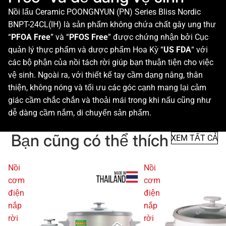
Nồi lẩu Ceramic POONGNYUN (PN) Series Bliss Nordic
BNPT-24CL(IH) là sản phẩm không chứa chất gây ung thư
“
PFOA Free
” và “
PFOS Free
” được chứng nhận bởi Cục
quản lý thực phẩm và dược phẩm Hoa Kỳ “
US FDA
“ với
các bộ phận của nồi tách rời giúp bạn thuận tiện cho việc
vệ sinh. Ngoài ra, với thiết kế tay cầm dạng nâng, thân
thiện, không nóng và tối ưu các góc cạnh mang lại cảm
giác cầm chắc chắn và thoải mái trong khi nấu cũng như
dễ dàng cầm nắm, di chuyển sản phẩm.
Bạn cũng có thể thích
XEM TẤT CẢ
Nồi
Nồi
cơm
cơm
điện
điện
nắp
nắp
rời
rời