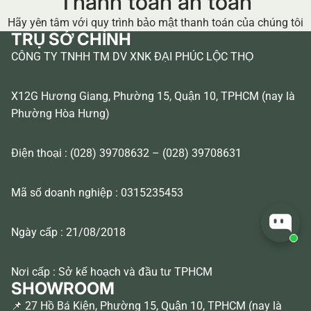
Thanh toán an toàn
Hãy yên tâm với quy trình bảo mật thanh toán của chúng tôi
TRỤ SỞ CHÍNH
CÔNG TY TNHH TM DV XNK ĐẠI PHÚC LỘC THỌ
X12G Hương Giang, Phường 15, Quận 10, TPHCM (nay là
Phường Hòa Hưng)
Điện thoại : (028) 39708632 – (028) 39708631
Mã số doanh nghiệp : 0315235453
Ngày cấp : 21/08/2018
Nơi cấp : Sở kế hoạch và đầu tư TPHCM
SHOWROOM
📌 27 Hồ Bá Kiện, Phường 15, Quận 10, TPHCM (nay là