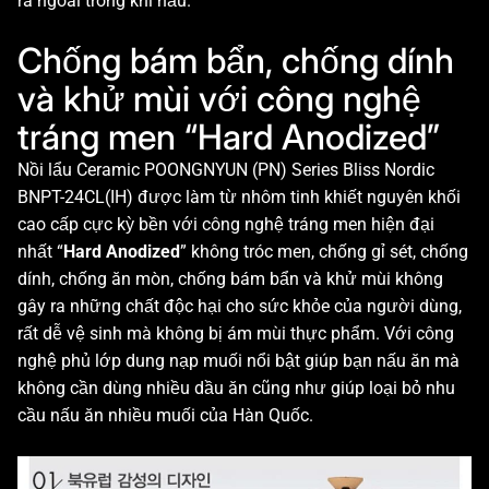
ra ngoài trong khi nấu.
Chống bám bẩn, chống dính
và khử mùi với công nghệ
tráng men “Hard Anodized”
Nồi lẩu Ceramic POONGNYUN (PN) Series Bliss Nordic
BNPT-24CL(IH) được làm từ nhôm tinh khiết nguyên khối
cao cấp cực kỳ bền với công nghệ tráng men hiện đại
nhất “
Hard Anodized
” không tróc men, chống gỉ sét, chống
dính, chống ăn mòn, chống bám bẩn và khử mùi không
gây ra những chất độc hại cho sức khỏe của người dùng,
rất dễ vệ sinh mà không bị ám mùi thực phẩm. Với công
nghệ phủ lớp dung nạp muối nổi bật giúp bạn nấu ăn mà
không cần dùng nhiều dầu ăn cũng như giúp loại bỏ nhu
cầu nấu ăn nhiều muối của Hàn Quốc.