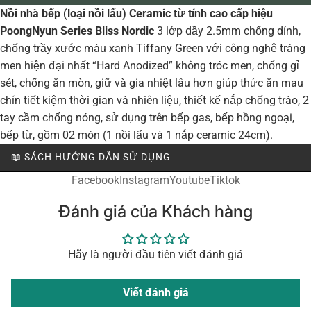
Nồi nhà bếp (loại nồi lẩu) Ceramic từ tính cao cấp hiệu
PoongNyun Series Bliss Nordic
3 lớp dầy 2.5mm chống dính,
chống trầy xước màu xanh Tiffany Green với công nghệ tráng
men hiện đại nhất “Hard Anodized” không tróc men, chống gỉ
sét, chống ăn mòn, giữ và gia nhiệt lâu hơn giúp thức ăn mau
chín tiết kiệm thời gian và nhiên liệu, thiết kế nắp chống trào, 2
tay cầm chống nóng, sử dụng trên bếp gas, bếp hồng ngoại,
bếp từ, gồm 02 món (1 nồi lẩu và 1 nắp ceramic 24cm).
📖 SÁCH HƯỚNG DẪN SỬ DỤNG
Facebook
Instagram
Youtube
Tiktok
Đánh giá của Khách hàng
Hãy là người đầu tiên viết đánh giá
Viết đánh giá