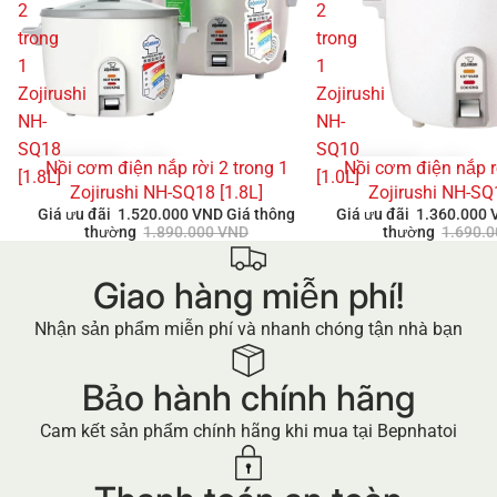
2
2
trong
trong
1
1
Zojirushi
Zojirushi
NH-
NH-
SQ18
SQ10
Nồi cơm điện nắp rời 2 trong 1
Nồi cơm điện nắp r
GIẢM GIÁ
GIẢM GIÁ
[1.8L]
[1.0L]
Zojirushi NH-SQ18 [1.8L]
Zojirushi NH-SQ
Giá ưu đãi
1.520.000 VND
Giá thông
Giá ưu đãi
1.360.000
thường
1.890.000 VND
thường
1.690.
Giao hàng miễn phí!
Nhận sản phẩm miễn phí và nhanh chóng tận nhà bạn
Bảo hành chính hãng
Cam kết sản phẩm chính hãng khi mua tại Bepnhatoi