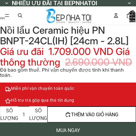
NHIỀU ƯU ĐÃI TẠI BEPNHATOI
NHIỀU ƯU ĐÃI TẠI BEPNHATOI
TỔN
MẶT
HÀN
TRON
GIỎ
Nồi lẩu Ceramic hiệu PN
HÀNG
0
BNPT-24CL(IH) [24cm - 2.8L]
Giá ưu đãi
1.709.000 VND
Giá
thông thường
2.690.000 VND
Đã bao gồm thuế. Phí vận chuyển được tính khi thanh
toán.
Miễn phí vận chuyển toàn quốc
Hỗ trợ trả góp qua thẻ tín dụng
GIẢM
TĂNG
SỐ
SỐ
THÊM VÀO GIỎ HÀNG
LƯỢNG
LƯỢNG
MUA NGAY