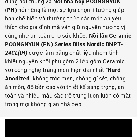
dụng nói chung và
Nồi nhà bếp POONGNYUN
(PN)
nói riêng là một sự lựa chọn lí tưởng giúp
bạn chế biến và thưởng thức các món ăn yêu
thích cho gia đình mà vẫn giữ nguyên hương vị
cũng như an toàn cho sức khỏe.
Nồi lẩu Ceramic
POONGNYUN (PN) Series Bliss Nordic BNPT
-
24CL(IH)
được làm bằng chất liệu nhôm tinh
khiết nguyên khối phủ gốm 2 lớp gốm Ceramic
với công nghệ tráng men hiện đại nhất “
Hard
Anodized
” không tróc men, chống gỉ sét, chống
ăn mòn, độ bền cao với thiết kế sang trọng, an
toàn và nhiều màu sắc trẻ trung luôn luôn có mặt
trong mọi không gian nhà bếp.