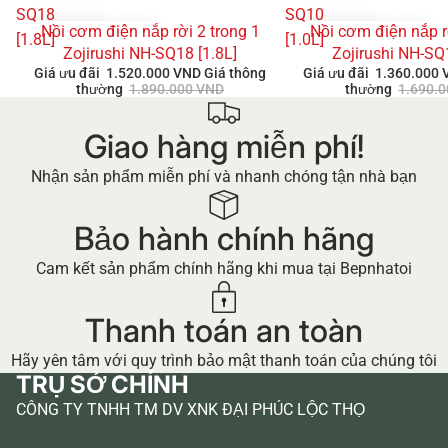
SQ18
SQ10
Nồi cơm điện nắp rời 2 trong 1
Nồi cơm điện nắp r
GIẢM GIÁ
GIẢM GIÁ
[1.8L]
[1.0L]
Zojirushi NH-SQ18 [1.8L]
Zojirushi NH-SQ
Giá ưu đãi
1.520.000 VND
Giá thông
Giá ưu đãi
1.360.000
thường
1.890.000 VND
thường
1.690.
Giao hàng miễn phí!
Nhận sản phẩm miễn phí và nhanh chóng tận nhà bạn
Bảo hành chính hãng
Cam kết sản phẩm chính hãng khi mua tại Bepnhatoi
Thanh toán an toàn
Hãy yên tâm với quy trình bảo mật thanh toán của chúng tôi
TRỤ SỞ CHÍNH
CÔNG TY TNHH TM DV XNK ĐẠI PHÚC LỘC THỌ