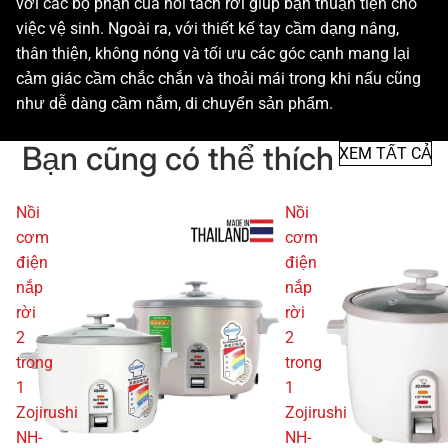
với các bộ phận của nồi tách rời giúp bạn thuận tiện cho
việc vệ sinh. Ngoài ra, với thiết kế tay cầm dạng nâng,
thân thiện, không nóng và tối ưu các góc cạnh mang lại
cảm giác cầm chắc chắn và thoải mái trong khi nấu cũng
như dễ dàng cầm nắm, di chuyển sản phẩm.
Bạn cũng có thể thích
XEM TẤT CẢ
Nồi
Nồi
cơm
cơm
điện
điện
nắp
nắp
rời
rời
2
2
trong
trong
1
1
Zojirushi
Zojirushi
NH-
NH-