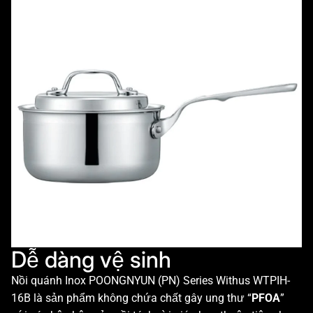
Dễ dàng vệ sinh
Nồi quánh Inox POONGNYUN (PN) Series Withus WTPIH-
16B là sản phẩm không chứa chất gây ung thư “
PFOA
”