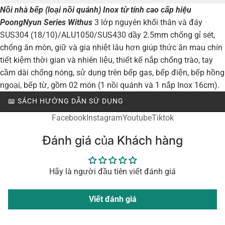
Nồi nhà bếp (loại nồi quánh) Inox từ tính cao cấp hiệu
PoongNyun Series Withus
3 lớp nguyên khối thân và đáy
SUS304 (18/10)/ALU1050/SUS430 dầy 2.5mm chống gỉ sét,
chống ăn mòn, giữ và gia nhiệt lâu hơn giúp thức ăn mau chín
tiết kiệm thời gian và nhiên liệu, thiết kế nắp chống trào, tay
cầm dài chống nóng, sử dụng trên bếp gas, bếp điện, bếp hồng
ngoại, bếp từ, gồm 02 món (1 nồi quánh và 1 nắp Inox 16cm).
📖 SÁCH HƯỚNG DẪN SỬ DỤNG
Facebook
Instagram
Youtube
Tiktok
Đánh giá của Khách hàng
Hãy là người đầu tiên viết đánh giá
Viết đánh giá