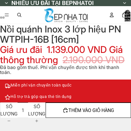
NHIỀU ƯU ĐÃI TẠI BEPNHATOI
NHIỀU ƯU ĐÃI TẠI BEPNHATOI
TỔN
MẶT
HÀN
TRON
GIỎ
Nồi quánh Inox 3 lớp hiệu PN
HÀNG
0
WTPIH-16B [16cm]
Giá ưu đãi
1.139.000 VND
Giá
thông thường
2.190.000 VND
Đã bao gồm thuế. Phí vận chuyển được tính khi thanh
toán.
Miễn phí vận chuyển toàn quốc
Hỗ trợ trả góp qua thẻ tín dụng
GIẢM
TĂNG
SỐ
SỐ
THÊM VÀO GIỎ HÀNG
LƯỢNG
LƯỢNG