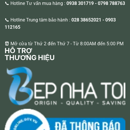
📞 Hotline Tư vấn mua hàng :
0938 301719
-
0798 788763
📞 Hotline Trung tâm bảo hành :
028 38652021
-
0903
112165
⏰
Mở cửa từ Thứ 2 đến Thứ 7 - Từ 8:00AM đến 5:00 PM
HỖ TRỢ
THƯƠNG HIỆU