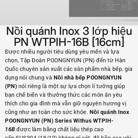
Nồi quánh Inox 3 lớp hiệu
PN WTPIH-16B [16cm]
Được nhiều người tiêu dùng yêu mến và lựa
chọn, Tập Đoàn POONGNYUN (PN) đến từ Hàn
Quốc chuyên sản xuất các sản phẩm nhà bếp, gia
dụng nói chung và
Nồi nhà bếp POONGNYUN
(PN)
nói riêng là một sự lựa chọn lí tưởng giúp
bạn chế biến và thưởng thức các món ăn yêu
thích cho gia đình mà vẫn giữ nguyên hương vị
cũng như an toàn cho sức khỏe.
Nồi quánh Inox
POONGNYUN (PN) Series Withus WTPIH
-
16B
được làm bằng chất liệu thép cao
cấp SUS304 (18/10) không gỉ sét, độ bền cao với