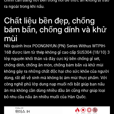
chỉnh cân bằng hơi bên trong nồi để thức ăn không bị trào
ra ngoài trong khi nấu.
Chất liệu bền đẹp, chống
bám bẩn, chống dính và khử
mùi
Nồi quánh Inox POONGNYUN (PN) Series Withus WTPIH-
16B được làm từ thép không gỉ cao cấp SUS304 (18/10) 3
lớp nguyên khối thân và đáy cực kỳ bền chống gỉ sét,
chống dính, chống ăn mòn, chống bám bẩn và khử mùi
không gây ra những chất độc hại cho sức khỏe của người
dùng, rất dễ vệ sinh mà không bị ám mùi thực phẩm. Với
công nghệ phủ lớp dung nạp muối nổi bật giúp bạn nấu
ăn mà không cần dùng nhiều dầu ăn cũng như giúp loại
bỏ nhu cầu nấu ăn nhiều muối của Hàn Quốc.