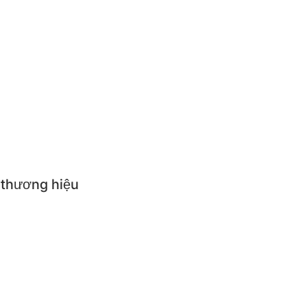
en cơm
ựng thức ăn giữ nhiệt
ăn trẻ em
p suất
i nhà bếp
 thương hiệu
NGS
R QUEEN
R