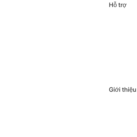
Hỗ trợ
Tin t
Công 
Mẹo s
Câu h
Giới thiệu
Giới 
Nơi 
Liên