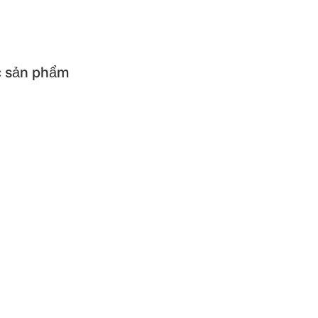
 Sale [20-22h]
 sản phẩm
ả sản phẩm
cụ ăn uống cho bé
cụ nhà bếp
iện
ẨM CÓ ĐIỆN
ơm điện
Máy làm sữa chua và p
thủy điện
Bếp điện