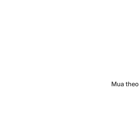
Cà m
Hộp đ
Khay 
Nồi á
Bộ nồ
Mua theo
KUVI
TIGE
TIGE