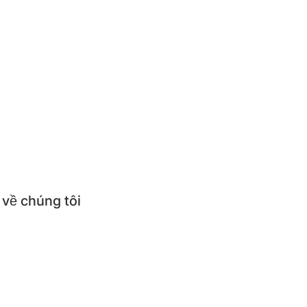
ức
thức món ăn
ử dụng & Hướng dẫn sử dụng
ỏi thường gặp
 về chúng tôi
thiệu về BEPNHATOI
mua sản phẩm BEPNHATOI
 hệ BEPNHATOI