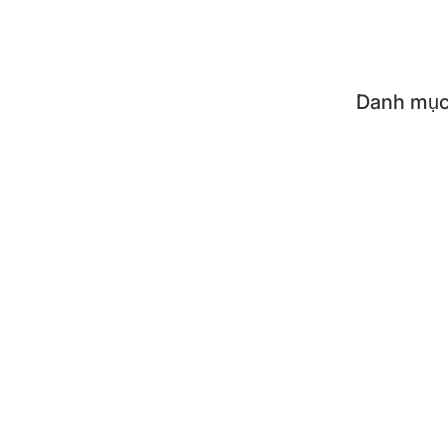
Flash
Danh mục
Tất c
Dụng 
Dụng 
Phụ k
SẢN PH
Nồi c
Bình 