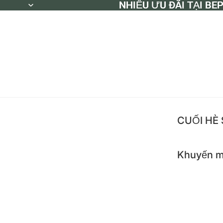
NHIỀU ƯU ĐÃI TẠI BE
NHIỀU ƯU ĐÃI TẠI BE
CUỐI HÈ
Khuyến m
Khuyế
Flash