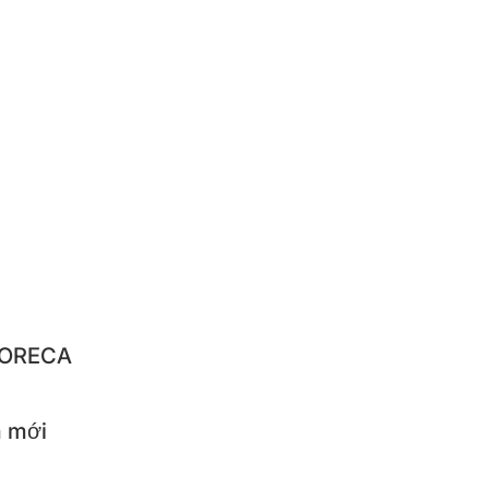
RUSHI
NGNYUN
IQUE
NBACH
IBA
LO
STAR
 HORECA
 mới