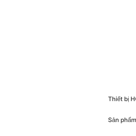
ZOJI
POO
NEST
ALTE
TOSH
APOL
KOCH
Thiết bị
Sản phẩm